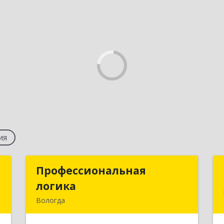
ия
а
Профессиональная
Профессиональная
логика
логика
,
Вологда
8
160012, Вологодская обл, Вологда г,
Советский пр, дом № 62