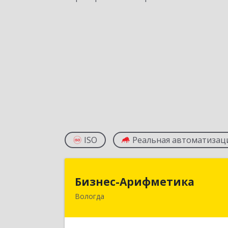
ISO
Реальная автоматизац
Бизнес-Арифметик
Бизнес-Арифметика
Вологда
160025, Вологодская обл, Вологда г
Пригородная ул, дом № 8г, кв.