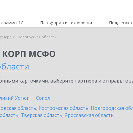
ограммы 1С
Платформа и технологии
Поддержка 
ртнёра
Вологодская область
я КОРП МСФО
области
нными карточками, выберите партнёра и отправьте за
ликий Устюг
Сокол
овская область
,
Костромская область
,
Новгородская об
 область
,
Тверская область
,
Ярославская область