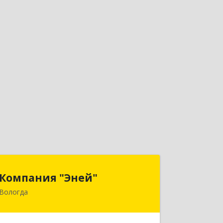
Компания "Эней"
Компания "Эней"
Вологда
160035, Вологодская обл, Вологда г,
Победы пр-т, дом № 55