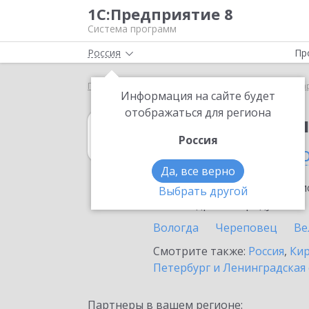
1С:Предприятие 8
Система программ
Россия
Пр
Главная
1С:Бухгалтерия КОРП МСФО
Выбор па
Информация на сайте будет
отображаться для региона
1С:Бухгалтери
Россия
в Вологодской 
Да, все верно
Ознакомьтесь с информацио
Выбрать другой
или внедрение продукта.
Вологда
Череповец
Ве
Смотрите также:
Россия
,
Кир
Петербург и Ленинградская
Партнеры в вашем регионе: