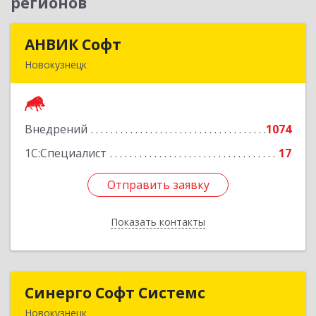
регионов
АНВИК Софт
АНВИК Софт
Новокузнецк
654079, Кемеровская область - Кузбасс,
Новокузнецкий г.о, Новокузнецк г,
Куйбышевский р-н, Невского ул, дом № 1, этаж
Внедрений
1074
2
1С:Специалист
17
Подробнее
Отправить заявку
Отправить заявку
Показать контакты
Назад
Синерго Софт Системс
Синерго Софт Системс
Новокузнецк