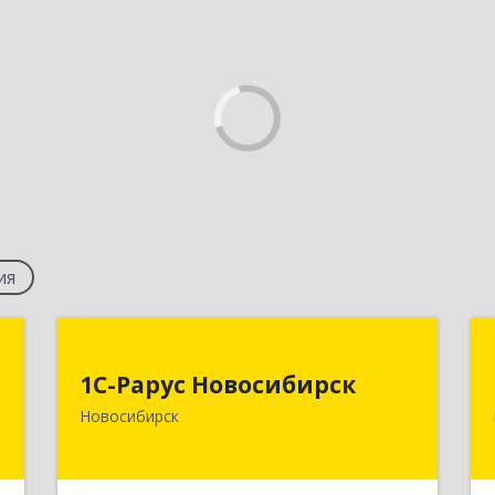
ия
т
1С-Рарус Новосибирск
1С-Рарус Новосибирск
,
630015, Новосибирская обл,
Новосибирск
1
Новосибирск г, Планетная ул, дом №
30,производственный корпус 2Б,
пом.5а
е