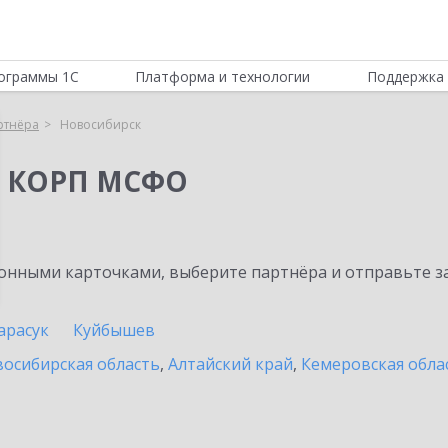
ограммы 1С
Платформа и технологии
Поддержка 
ртнёра
Новосибирск
я КОРП МСФО
нными карточками, выберите партнёра и отправьте за
арасук
Куйбышев
осибирская область
,
Алтайский край
,
Кемеровская обла