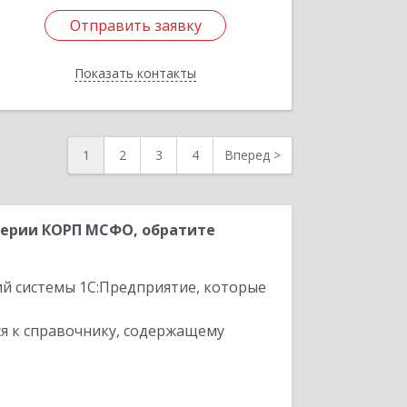
Отправить заявку
Отправить заявку
Показать контакты
Назад
1
2
3
4
Вперед
>
терии КОРП МСФО, обратите
ий системы 1С:Предприятие, которые
я к справочнику, содержащему