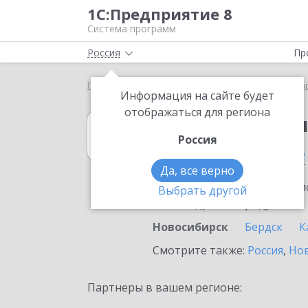
1С:Предприятие 8
Система программ
Россия
Пр
Главная
1С:Бухгалтерия КОРП МСФО
Выбор па
Информация на сайте будет
отображаться для региона
1С:Бухгалтери
Россия
в Новосибирске
Да, все верно
Ознакомьтесь с информацио
Выбрать другой
или внедрение продукта.
Новосибирск
Бердск
К
Смотрите также:
Россия
,
Нов
Партнеры в вашем регионе: