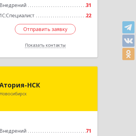
Внедрений
31
1С:Специалист
22
Отправить заявку
Отправить заявку
Показать контакты
Назад
Атория-НСК
Атория-НСК
630049, Новосибирская обл,
Новосибирск
Новосибирск г, Дуси Ковальчук ул,
дом № 179А, оф.303
Подробнее
Внедрений
71