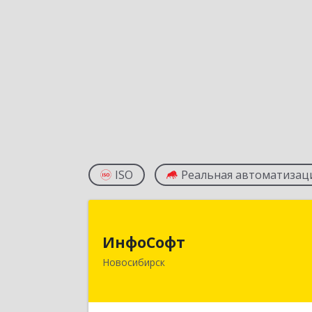
ISO
Реальная автоматизац
ИнфоСоф
ИнфоСофт
630091, Новосибирская обл
Новосибирск
Новосибирск г, Крылова ул, дом № 3
Подробне