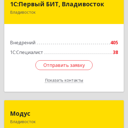
1С:Первый БИТ, Владивосток
Владивосток
690001, Приморский край, Владивосток г,
Ковальчука ул, дом № 9б, пом.4
Подробнее
Внедрений
405
1С:Специалист
38
Отправить заявку
Отправить заявку
Показать контакты
Назад
Модус
Модус
Владивосток
690034, Приморский край, Владивосток г,