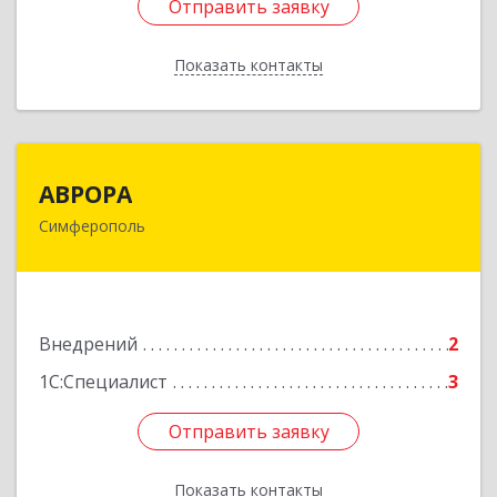
Отправить заявку
Отправить заявку
Показать контакты
Назад
АВРОРА
АВРОРА
Симферополь
295050, Крым Респ, Симферополь г,
Кечкеметская ул, дом № 100, кв.5
Подробнее
Внедрений
2
1С:Специалист
3
Отправить заявку
Отправить заявку
Показать контакты
Назад