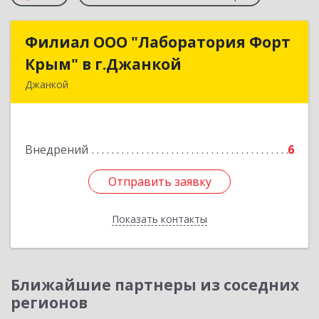
Филиал ООО "Лаборатория Форт
Филиал ООО "Лаборатория Форт
Крым" в г.Джанкой
Крым" в г.Джанкой
Джанкой
296100, Крым Респ, Джанкой г, Розы
Люксембург ул, дом № 3, оф.1
Внедрений
6
Подробнее
Отправить заявку
Отправить заявку
Показать контакты
Назад
Ближайшие партнеры из соседних
регионов