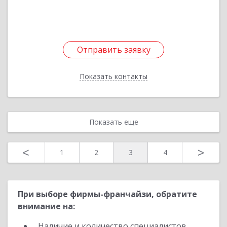
Отправить заявку
Отправить заявку
Показать контакты
Назад
Показать еще
<
>
1
2
3
4
При выборе фирмы-франчайзи, обратите
внимание на:
Наличие и количество специалистов,