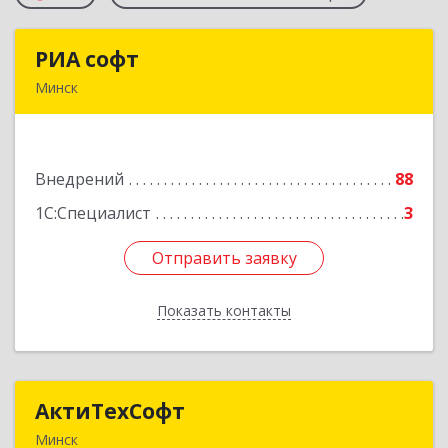
РИА софт
РИА софт
Минск
220040, г.Минск, ул.М.Богдановича, д.155, офис
1112
Внедрений
88
Подробнее
1С:Специалист
3
Отправить заявку
Отправить заявку
Показать контакты
Назад
АктиТехСофт
АктиТехСофт
Минск