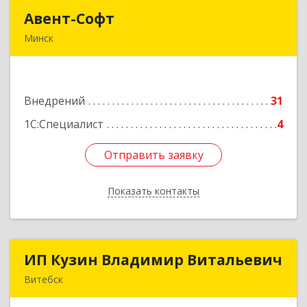
Авент-Софт
Авент-Софт
Минск
220005, г.Минск, ул. Смолячкова, дом 9, офис
314
Внедрений
31
Подробнее
1С:Специалист
4
Отправить заявку
Отправить заявку
Показать контакты
Назад
ИП Кузин Владимир Витальевич
ИП Кузин Владимир Витальевич
Витебск
Беларусь, 210001, г.Витебск, ул. Ильинского,