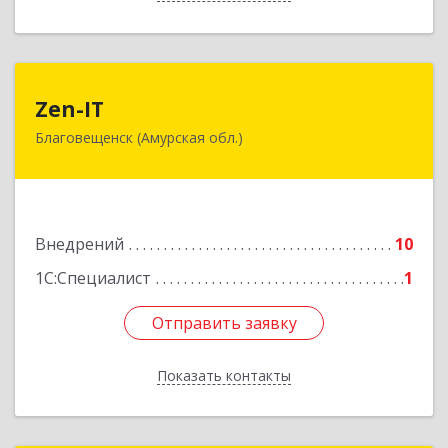
Zen-IT
Zen-IT
Благовещенск (Амурская обл.)
675016, Амурская обл, Благовещенск г,
Калинина ул, дом № 129, кв.102
Подробнее
Внедрений
10
1С:Специалист
1
Отправить заявку
Отправить заявку
Показать контакты
Назад