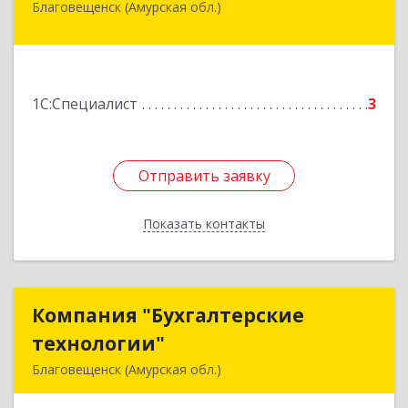
Благовещенск (Амурская обл.)
675000, Амурская обл, Благовещенск г, Фрунзе
ул, дом № 91
Подробнее
1С:Специалист
3
Отправить заявку
Отправить заявку
Показать контакты
Назад
Компания "Бухгалтерские
Компания "Бухгалтерские
технологии"
технологии"
Благовещенск (Амурская обл.)
675000, Амурская обл, Благовещенск г,