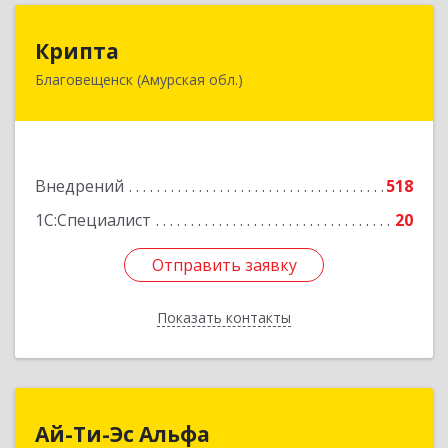
Крипта
Крипта
Благовещенск (Амурская обл.)
675000, Амурская обл, Благовещенск г,
Амурская ул, дом № 236, оф.7-8
Подробнее
Внедрений
518
1С:Специалист
20
Отправить заявку
Отправить заявку
Показать контакты
Назад
Ай-Ти-Эс Альфа
Ай-Ти-Эс Альфа