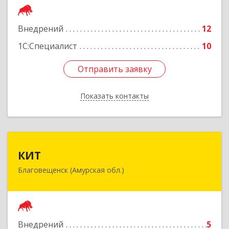
Подробнее
Внедрений
12
1С:Специалист
10
Отправить заявку
Отправить заявку
Показать контакты
Назад
КИТ
КИТ
Благовещенск (Амурская обл.)
675028, Амурская обл, Благовещенск г,
Текстильная ул, дом № 49, оф.518
Подробнее
Внедрений
5