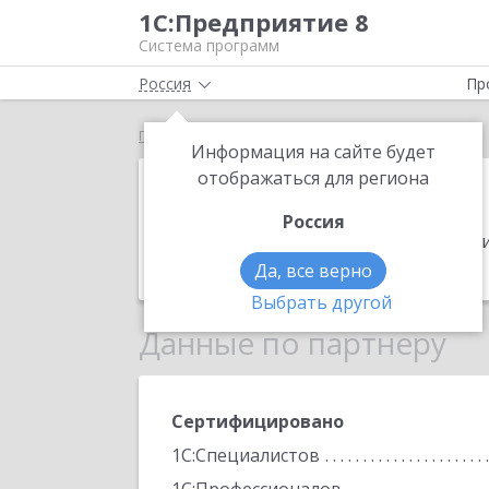
1С:Предприятие 8
Система программ
Россия
Пр
Главная
ДТ-Софт
Информация на сайте будет
ДТ-Софт
отображаться для региона
Россия
Адрес:
152919, Ярославская обл, Рыби
Телефон:
(915) 991-0830
Да, все верно
Выбрать другой
Данные по партнеру
Сертифицировано
1С:Специалистов