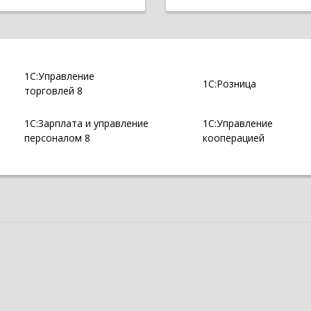
1С:Управление
1С:Розница
торговлей 8
1С:Зарплата и управление
1С:Управление
персоналом 8
кооперацией