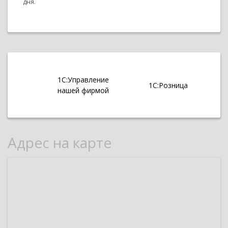
дня.
1С:Управление
1С:Розница
нашей фирмой
Адрес на карте