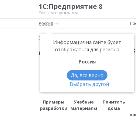
1С:Предприятие 8
Система программ
Россия
Пр
Главная
Для начинающих разработчиков
Информация на сайте будет
Для начинающих раз
отображаться для региона
Россия
Да, все верно
Выбрать другой
Примеры
Учебные
Почитать
разработки
материалы
дома
пр