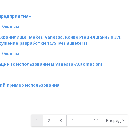
Предприятия»
Опытным
Хранилище, Maker, Vanessa, Конвертация данных 3.1,
ужение разработки 1С/Silver Bulleters)
Опытным
ации (c использованием Vanessa-Automation)
кий пример использования
1
2
3
4
...
14
Вперед
>