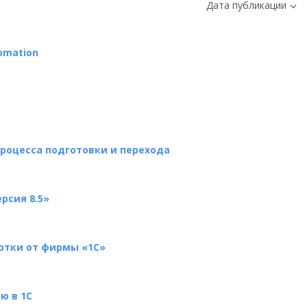
Дата публикации
omation
процесса подготовки и перехода
рсия 8.5»
отки от фирмы «1С»
ю в 1С