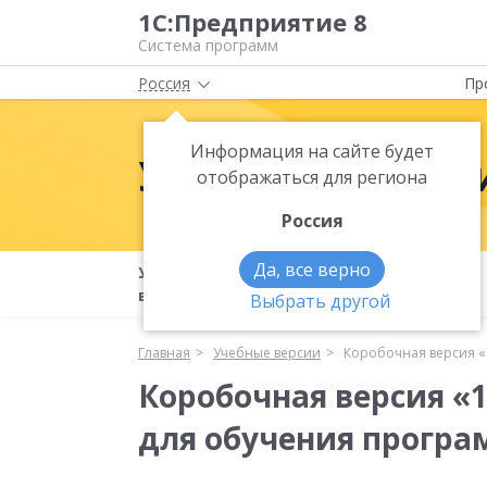
1С:Предприятие 8
Система программ
Россия
Пр
Информация на сайте будет
Учебные верси
отображаться для региона
Россия
Да, все верно
Учебные
1С:Бухгалтерия 8. Учебная
версии
версия
Выбрать другой
Главная
Учебные версии
Коробочная версия «
Коробочная версия «1
для обучения прогр