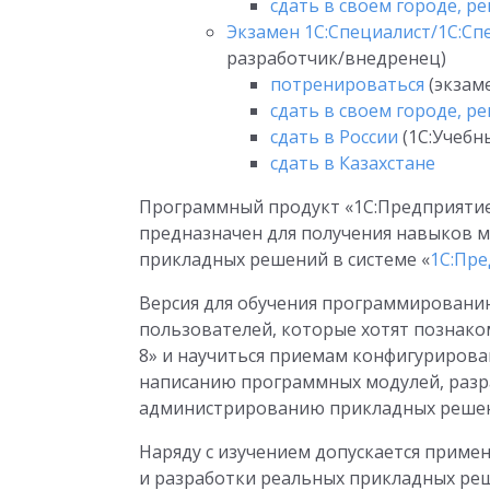
сдать в своем городе, р
Экзамен 1С:Специалист/1С:Сп
разработчик/внедренец)
потренироваться
(экзам
сдать в своем городе, р
сдать в России
(1С:Учебн
сдать в Казахстане
Программный продукт «1С:Предприятие
предназначен для получения навыков 
прикладных решений в системе «
1С:Пре
Версия для обучения программировани
пользователей, которые хотят познако
8» и научиться приемам конфигурирова
написанию программных модулей, разр
администрированию прикладных реше
Наряду с изучением допускается прим
и разработки реальных прикладных реш