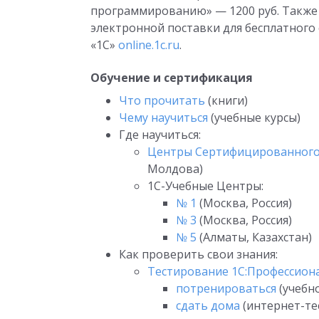
программированию» — 1200 руб. Также
электронной поставки для бесплатного
«1С»
online.1c.ru
.
Обучение и сертификация
Что прочитать
(книги)
Чему научиться
(учебные курсы)
Где научиться:
Центры Сертифицированного
Молдова)
1С-Учебные Центры:
№ 1
(Москва, Россия)
№ 3
(Москва, Россия)
№ 5
(Алматы, Казахстан)
Как проверить свои знания:
Тестирование 1С:Профессион
потренироваться
(учебн
сдать дома
(интернет-те