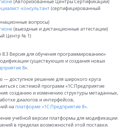
егионе
(Авторизованные Центры Сертификации)
ециалист-консультант
(сертифицированный
енационные вопросы)
егионе
(выездные и дистанционные аттестации)
ый Центр № 1)
 8.3 Версия для обучения программированию»
модификации существующих и создания новых
дприятие 8
».
ю — доступное решение для широкого круга
миться с системой программ «1С:Предприятие
ния: созданию и изменению структуры метаданных,
аботке диалогов и интерфейсов,
ний на
платформе «1С:Предприятие 8»
.
енение учебной версии платформы для модификации
ений в пределах возможностей этой поставки.