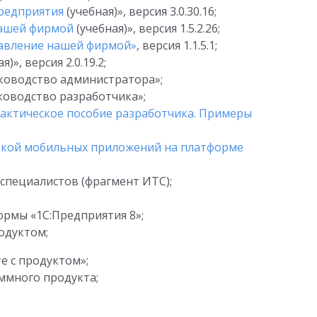
предприятия
(учебная)», версия 3.0.30.16;
нашей фирмой
(учебная)», версия 1.5.2.26;
авление нашей фирмой»
, версия 1.1.5.1;
я)», версия 2.0.19.2;
уководство администратора»;
уководство разработчика»;
Практическое пособие разработчика. Примеры
откой мобильных приложений на платформе
специалистов (фрагмент ИТС);
рмы «1С:Предприятия 8»;
одуктом;
 с продуктом»;
ммного продукта;