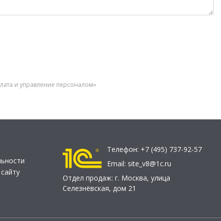
плата и управление персоналом»
Телефон:
+7 (495) 737-92-57
льности
Email:
site_v8@1c.ru
 сайту
Отдел продаж:
г. Москва
,
улица
Селезнёвская, дом 21