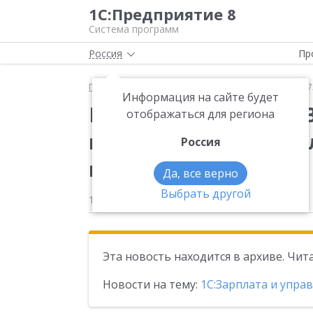
1С:Предприятие 8
Система программ
Россия
Пр
Главная
Новости
Вышла новая версия 3.1.34.1
Информация на сайте будет
Вышла новая версия 3
отображаться для региона
конфигурации «Зарпл
Россия
персоналом»
Да, все верно
Выбрать другой
15.12.2025
Эта новость находится в архиве. Чи
Новости на тему:
1С:Зарплата и упра