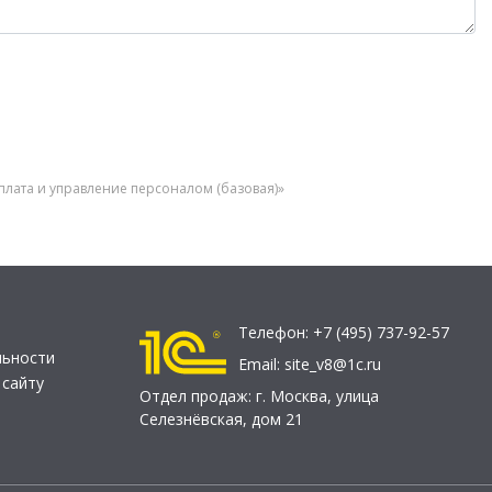
плата и управление персоналом (базовая)»
Телефон:
+7 (495) 737-92-57
льности
Email:
site_v8@1c.ru
 сайту
Отдел продаж:
г. Москва
,
улица
Селезнёвская, дом 21