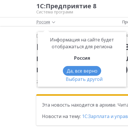
1С:Предприятие 8
Система программ
Россия
Пр
Главная
Новости
Вышла новая версия 3.1.34.1
Информация на сайте будет
Вышла новая версия 3
отображаться для региона
конфигурации «Зарпл
Россия
персоналом (базовая)
Да, все верно
Выбрать другой
24.11.2025
Эта новость находится в архиве. Чи
Новости на тему:
1С:Зарплата и упра