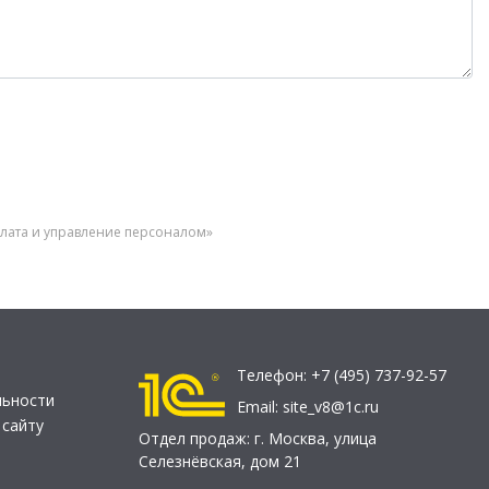
плата и управление персоналом»
Телефон:
+7 (495) 737-92-57
льности
Email:
site_v8@1c.ru
 сайту
Отдел продаж:
г. Москва
,
улица
Селезнёвская, дом 21