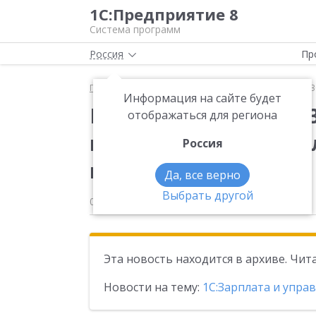
1С:Предприятие 8
Система программ
Россия
Пр
Главная
Новости
Вышла новая версия 3.1.30.2
Информация на сайте будет
Вышла новая версия 3
отображаться для региона
конфигурации «Зарпл
Россия
персоналом»
Да, все верно
Выбрать другой
08.07.2025
Эта новость находится в архиве. Чи
Новости на тему:
1С:Зарплата и упра