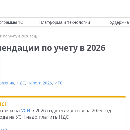
ограммы 1С
Платформа и технологии
Поддержка 
 по учету в 2026 году
мендации по учету в 2026
ожения
,
НДС
,
Налоги 2026
,
ИТС
1С!
телям на
УСН
в 2026 году: если доход за 2025 год
 года на УСН надо платить НДС.
ься?