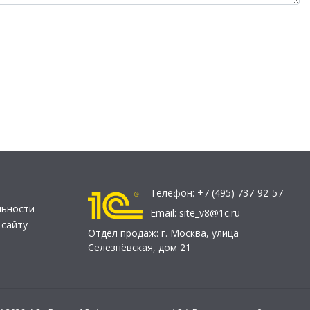
Телефон:
+7 (495) 737-92-57
льности
Email:
site_v8@1c.ru
 сайту
Отдел продаж:
г. Москва
,
улица
Селезнёвская, дом 21