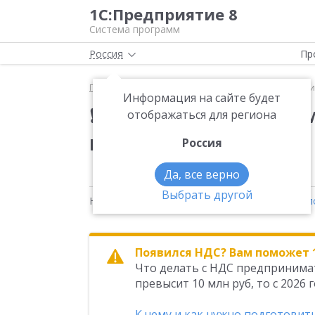
1С:Предприятие 8
Система программ
Россия
Пр
Главная
Новости
❗️ НДС на УСН — рекомендации
Информация на сайте будет
❗️ НДС на УСН — реко
отображаться для региона
году
Россия
Да, все верно
Выбрать другой
Новости на тему:
Налоги
,
Системы налогообл
Появился НДС? Вам поможет 
Что делать с НДС предпринима
превысит 10 млн руб, то с 2026
К чему и как нужно подготовит