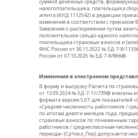
суммой денежных средств, формирующи
налогоплательщика, плательщика сбора
агента (КНД 1112542) в редакции прика
изменения в соответствии с приказом Ф
Заявления о распоряжении путем заче
положительное сальдо единого налогов
плательщика страховых взносов и (или)
ФНС России от 30.11.2022 № ЕД-7-8/113
России от 07.10.2025 № ЕД-7-8/866@.
Изменения в электронном представ
В форму и выгрузку Расчета по страхо
от 13.09.2024 № ЕД-7-11/739@ внесены и
формата версии 5.07: для показателей «
«Средняя численность работников / сре
по итогам девяти месяцев года, предш
страховых взносов по пониженным тари
работников / среднесписочная численно
периода» (СрЧисл_Пер) допускается не