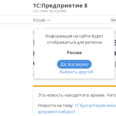
1С:Предприятие 8
Система программ
Россия
Пр
Главная
Новости
Вышла новая версия 3.0.190.
Информация на сайте будет
Вышла новая версия 3
отображаться для региона
конфигурации «Бухг
Россия
организации КОРП», 
Да, все верно
Выбрать другой
29.12.2025
Эта новость находится в архиве. Чи
Новости на тему:
1С:Бухгалтерия нек
документооборот