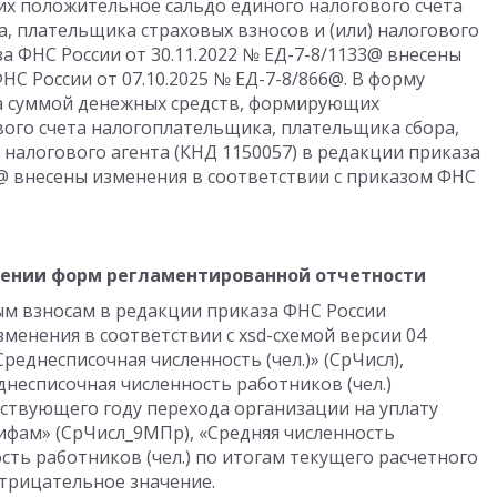
х положительное сальдо единого налогового счета
, плательщика страховых взносов и (или) налогового
за ФНС России от 30.11.2022 № ЕД-7-8/1133@ внесены
НС России от 07.10.2025 № ЕД-7-8/866@. В форму
та суммой денежных средств, формирующих
ого счета налогоплательщика, плательщика сбора,
 налогового агента (КНД 1150057) в редакции приказа
3@ внесены изменения в соответствии с приказом ФНС
лении форм регламентированной отчетности
вым взносам в редакции приказа ФНС России
зменения в соответствии с xsd-схемой версии 04
Среднесписочная численность (чел.)» (СрЧисл),
днесписочная численность работников (чел.)
ествующего году перехода организации на уплату
фам» (СрЧисл_9МПр), «Средняя численность
сть работников (чел.) по итогам текущего расчетного
отрицательное значение.