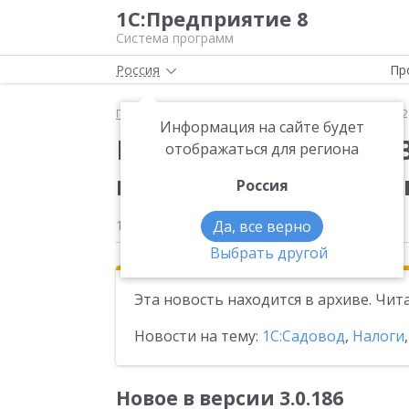
1С:Предприятие 8
Система программ
Россия
Пр
Главная
Новости
Вышла новая версия 3.0.186.
Информация на сайте будет
Вышла новая версия 3
отображаться для региона
конфигурации «Садов
Россия
17.11.2025
Да, все верно
Выбрать другой
Эта новость находится в архиве. Чи
Новости на тему:
1С:Садовод
,
Налоги
Новое в версии 3.0.186