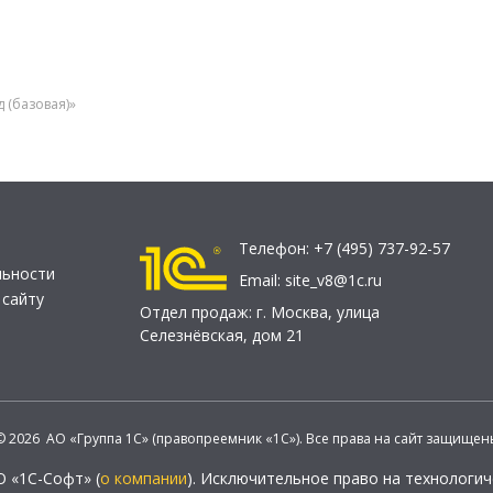
 (базовая)»
Телефон:
+7 (495) 737-92-57
льности
Email:
site_v8@1c.ru
 сайту
Отдел продаж:
г. Москва
,
улица
Селезнёвская, дом 21
© 2026 АО «Группа 1С» (правопреемник «1С»). Все права на сайт защищен
О «1С-Софт» (
о компании
). Исключительное право на технологи