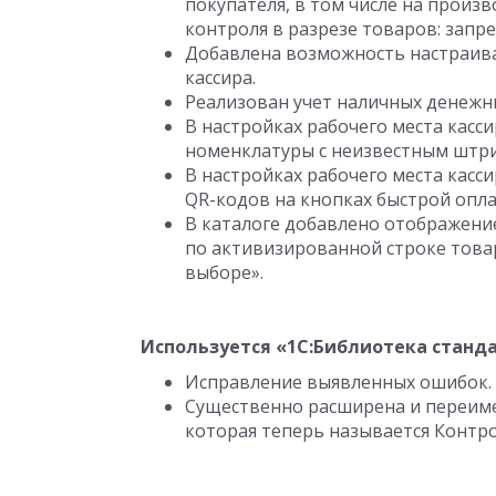
покупателя, в том числе на произ
контроля в разрезе товаров: запре
Добавлена возможность настраива
кассира.
Реализован учет наличных денежны
В настройках рабочего места кас
номенклатуры с неизвестным штр
В настройках рабочего места кас
QR-кодов на кнопках быстрой опл
В каталоге добавлено отображени
по активизированной строке това
выборе».
Используется «1С:Библиотека стандар
Исправление выявленных ошибок.
Существенно расширена и переиме
которая теперь называется Контр