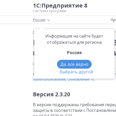
1С:Предприятие 8
Система программ
Россия
Пр
Главная
Новости
Вышла новая версия 3.0.13.3
Информация на сайте будет
Вышла новая версия 3
отображаться для региона
конфигурации «Розн
Россия
02.07.2026
Да, все верно
Выбрать другой
Новости на тему:
1С:Розница
,
1С:Рабочее мес
налогообложения
,
Обновление 1С
Версия 2.3.20
В версии поддержаны требования пере
защиты в соответствии с Постановлен