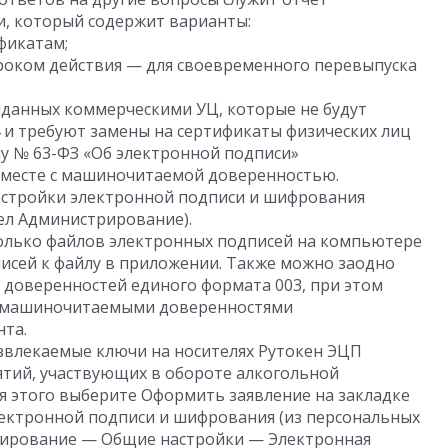
, который содержит варианты:
фикатам;
роком действия — для своевременного перевыпуска
ыданных коммерческими УЦ, которые не будут
4 и требуют замены на сертификаты физических лиц
у № 63-ФЗ «Об электронной подписи»
вместе с машиночитаемой доверенностью.
астройки электронной подписи и шифрования
ел Администрирование).
олько файлов электронных подписей на компьютере
исей к файлу в приложении. Также можно заодно
доверенностей единого формата 003, при этом
 с машиночитаемыми доверенностями
нта.
влекаемые ключи на носителях Рутокен ЭЦП
иятий, участвующих в обороте алкогольной
ля этого выберите Оформить заявление на закладке
ектронной подписи и шифрования (из персональных
рирование — Общие настройки — Электронная