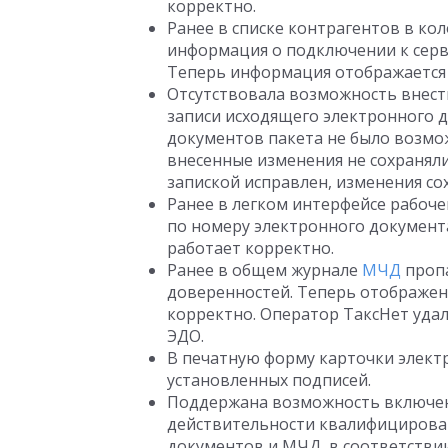
корректно.
Ранее в списке контрагентов в ко
информация о подключении к серв
Теперь информация отображается
Отсутствовала возможность внест
записи исходящего электронного д
документов пакета не было возм
внесенные изменения не сохранял
запиской исправлен, изменения со
Ранее в легком интерфейсе рабоче
по номеру электронного документ
работает корректно.
Ранее в общем журнале
МЧД
проп
доверенностей. Теперь отображен
корректно. Оператор ТаксНет удал
ЭДО.
В печатную форму карточки элект
установленных подписей.
Поддержана возможность включен
действительности квалифицирова
документов и МЧД, в соответстви