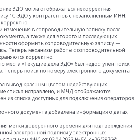
лонке ЭДО могла отображаться некорректная
ису 1С-ЭДО у контрагентов с незаполненным ИНН.
 корректно.
и изменения в сопроводительную записку после
окумента, а также для второго и последующих
ожности оформить сопроводительную записку —
ись. Теперь механизм работы с сопроводительной
храняются корректно.
го места «Текущие дела ЭДО» был недоступен поиск
а. Теперь поиск по номеру электронного документа
ал вывод красным цветом недействующих
ие списка исправлено, и МЧД отображаются
ен из списка доступных для подключения операторов
ронного документа добавлена информация о датах
ия метки доверенного времени для подтверждения
нной электронной подписи у электронных
и с письмом ФНС
от 03.04.2023
№ ЕА-4−26/3976@.