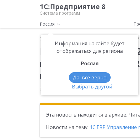
1С:Предприятие 8
Система программ
Россия
Пр
Главная
Новости
Вышла новая версия 2.5.25.8
Информация на сайте будет
Вышла новая версия 2
отображаться для региона
конфигурации «1С:ER
Россия
предприятием 2»
Да, все верно
Выбрать другой
30.12.2025
Эта новость находится в архиве. Чи
Новости на тему:
1С:ERP Управление