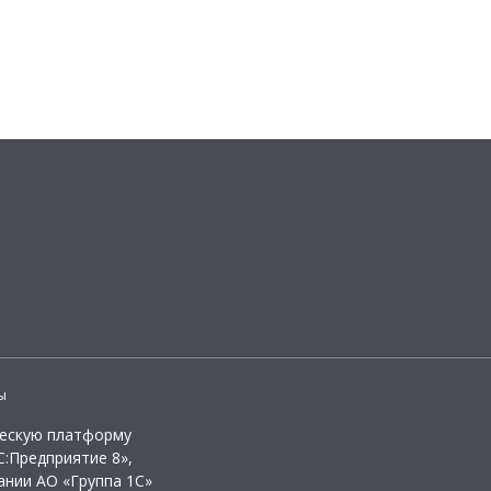
ы
ческую платформу
:Предприятие 8»,
ании АО «Группа 1С»