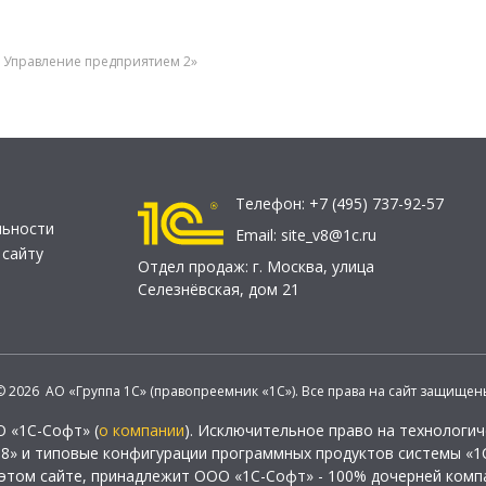
P Управление предприятием 2»
Телефон:
+7 (495) 737-92-57
льности
Email:
site_v8@1c.ru
 сайту
Отдел продаж:
г. Москва
,
улица
Селезнёвская, дом 21
© 2026 АО «Группа 1С» (правопреемник «1С»). Все права на сайт защищен
О «1С-Софт» (
о компании
). Исключительное право на технологи
 8» и типовые конфигурации программных продуктов системы «1С
этом сайте, принадлежит ООО «1С-Софт» - 100% дочерней комп