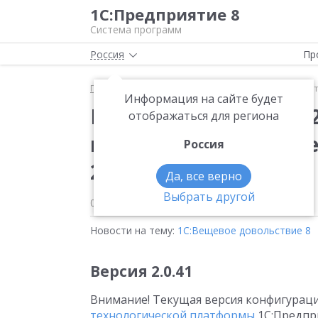
1С:Предприятие 8
Система программ
Россия
Пр
Главная
Новости
Вышла новая версия 2.0.42.5
Информация на сайте будет
Вышла новая версия 2
отображаться для региона
конфигурации «Веще
Россия
2.0
Да, все верно
Выбрать другой
01.09.2025
Новости на тему:
1С:Вещевое довольствие 8
Версия 2.0.41
Внимание! Текущая версия конфигураци
технологической платформы
1С:Предпри