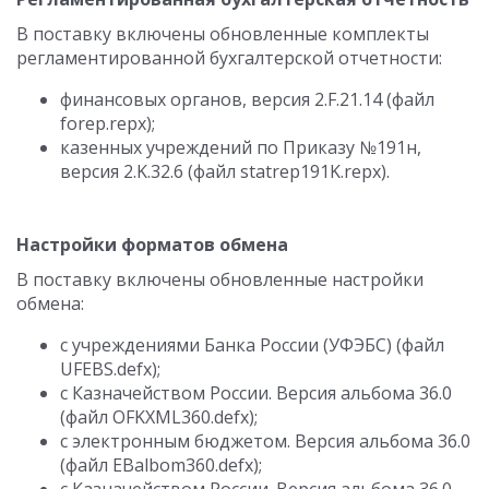
В поставку включены обновленные комплекты
регламентированной бухгалтерской отчетности:
финансовых органов, версия 2.F.21.14 (файл
forep.repx);
казенных учреждений по Приказу №191н,
версия 2.K.32.6 (файл statrep191K.repx).
Настройки форматов обмена
В поставку включены обновленные настройки
обмена:
с учреждениями Банка России (УФЭБС) (файл
UFEBS.defx);
с Казначейством России. Версия альбома 36.0
(файл OFKXML360.defx);
с электронным бюджетом. Версия альбома 36.0
(файл EBalbom360.defx);