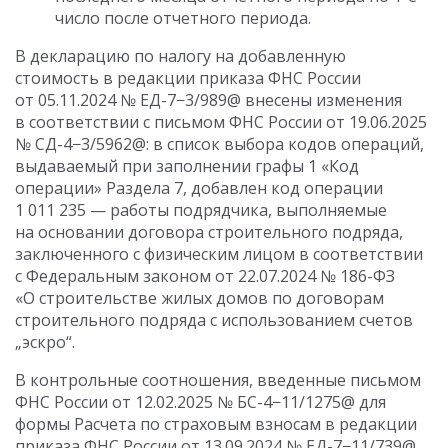
число после отчетного периода.
В декларацию по налогу на добавленную
стоимость в редакции приказа ФНС России
от 05.11.2024
№ ЕД-7−3/989@ внесены изменения
в соответствии с письмом ФНС России
от 19.06.2025
№ СД-4−3/5962@: в список выбора кодов операций,
выдаваемый при заполнении графы 1 «Код
операции» Раздела 7, добавлен код операции
1 011 235 — работы подрядчика, выполняемые
на основании договора строительного подряда,
заключенного с физическим лицом в соответствии
с Федеральным законом
от 22.07.2024
№ 186-ФЗ
«О строительстве жилых домов по договорам
строительного подряда с использованием счетов
„эскро“.
В контрольные соотношения, введенные письмом
ФНС России
от 12.02.2025
№ БС-4−11/1275@ для
формы Расчета по страховым взносам в редакции
приказа ФНС России
от 13.09.2024
№ ЕД-7−11/739@,