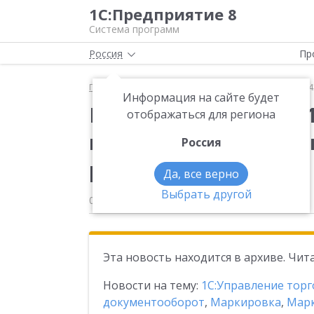
1С:Предприятие 8
Система программ
Россия
Пр
Главная
Новости
Вышла новая версия 11.5.24.
Информация на сайте будет
Вышла новая версия 1
отображаться для региона
конфигурации «Управ
Россия
редакция 11»
Да, все верно
Выбрать другой
02.09.2025
Эта новость находится в архиве. Чи
Новости на тему:
1С:Управление торг
документооборот
,
Маркировка
,
Мар