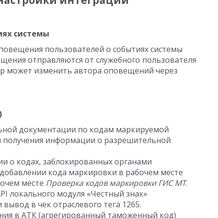
настройки интеграции
иях системы
повещения пользователей о событиях системы
ещения отправляются от служебного пользователя
р может изменить автора оповещений через
)
ьной документации по кодам маркируемой
и получения информации о разрешительной
и о кодах, заблокированных органами
 добавлении кода маркировки в рабочем месте
абочем месте
Проверка кодов маркировки ГИС МТ
.
I локального модуля «Честный знак»
вывод в чек отраслевого тега 1265.
ия в АТК (агрегированный таможенный код)