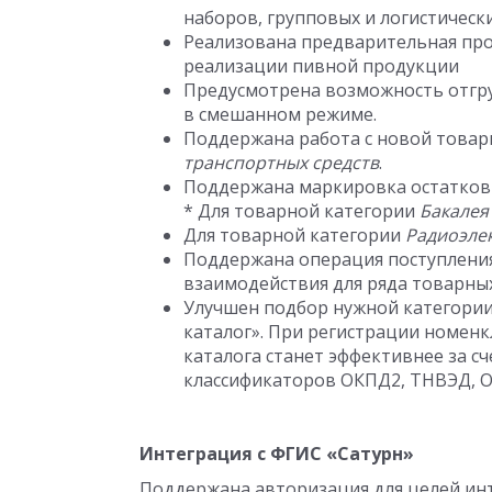
наборов, групповых и логистическ
Реализована предварительная про
реализации пивной продукции
Предусмотрена возможность отгр
в смешанном режиме.
Поддержана работа с новой това
транспортных средств
.
Поддержана маркировка остатков
* Для товарной категории
Бакалея
Для товарной категории
Радиоэле
Поддержана операция поступления
взаимодействия для ряда товарных
Улучшен подбор нужной категори
каталог». При регистрации номен
каталога станет эффективнее за с
классификаторов ОКПД2, ТНВЭД, 
Интеграция с ФГИС «Сатурн»
Поддержана авторизация для целей инте