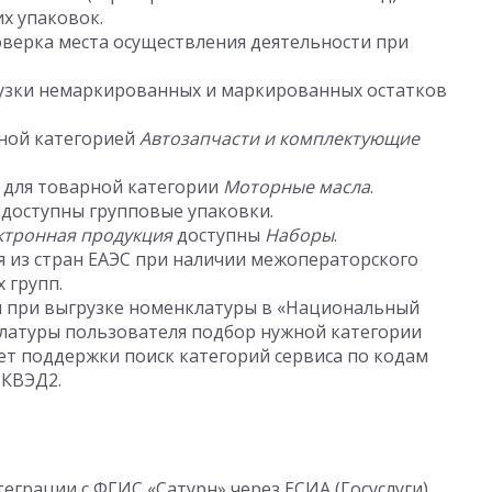
их упаковок.
верка места осуществления деятельности при
узки немаркированных и маркированных остатков
рной категорией
Автозапчасти и комплектующие
 для товарной категории
Моторные масла
.
доступны групповые упаковки.
ктронная продукция
доступны
Наборы
.
 из стран ЕАЭС при наличии межоператорского
 групп.
и при выгрузке номенклатуры в «Национальный
клатуры пользователя подбор нужной категории
чет поддержки поиск категорий сервиса по кодам
ОКВЭД2.
грации с ФГИС «Сатурн» через ЕСИА (Госуслуги)