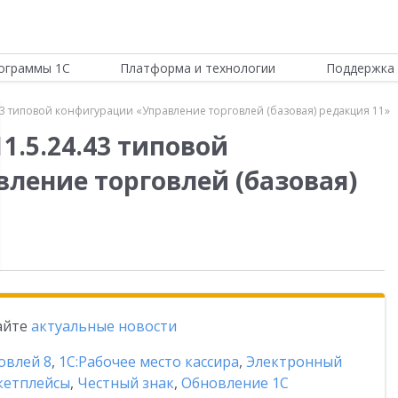
ограммы 1С
Платформа и технологии
Поддержка 
43 типовой конфигурации «Управление торговлей (базовая) редакция 11»
1.5.24.43 типовой
ление торговлей (базовая)
тайте
актуальные новости
овлей 8
,
1С:Рабочее место кассира
,
Электронный
кетплейсы
,
Честный знак
,
Обновление 1С