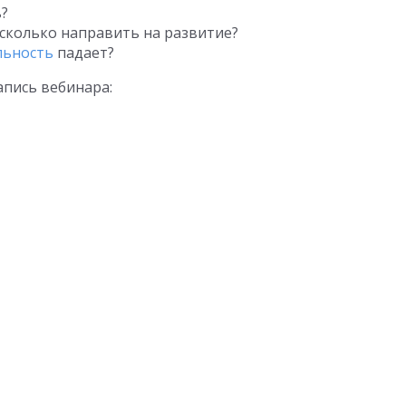
ь?
 сколько направить на развитие?
льность
падает?
апись вебинара: