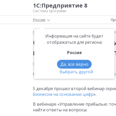
1С:Предприятие 8
Система программ
Россия
Пр
Главная
Новости
Смотрите запись вебинара «
Информация на сайте будет
Смотрите запись веб
отображаться для региона
прибылью: точки рос
Россия
05.12.2019
Да, все верно
Выбрать другой
Новости на тему:
1С:Управление нашей фирм
5 декабря прошел второй вебинар серии
бизнесом на основании цифр
».
В вебинаре «Управление прибылью: точ
найти ответы на вопросы: