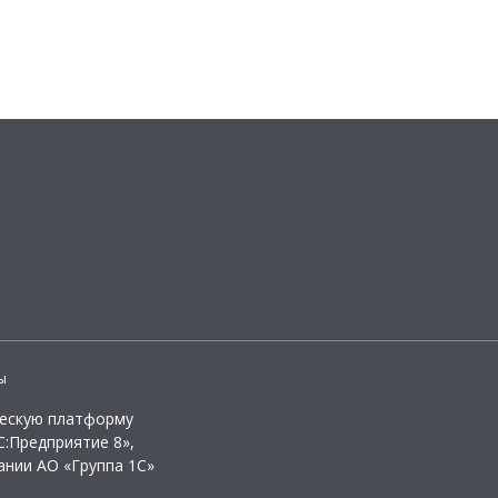
ы
ческую платформу
:Предприятие 8»,
ании АО «Группа 1С»