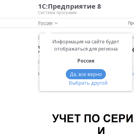
1С:Предприятие 8
Система программ
Россия
Пр
Главная
Новости
Учет по сериям и срокам годн
Информация на сайте будет
Учет по сериям и сро
отображаться для региона
Россия
07.09.2021
Новости на тему:
Да, все верно
1С:Управление нашей фирм
Выбрать другой