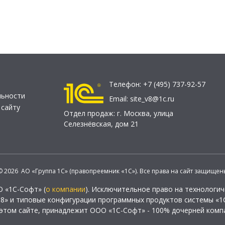
Телефон:
+7 (495) 737-92-57
льности
Email:
site_v8@1c.ru
 сайту
Отдел продаж:
г. Москва
,
улица
Селезнёвская, дом 21
© 2026 АО «Группа 1С» (правопреемник «1С»). Все права на сайт защищен
О «1С-Софт» (
о компании
). Исключительное право на технологи
 8» и типовые конфигурации программных продуктов системы «1С
этом сайте, принадлежит ООО «1С-Софт» - 100% дочерней комп