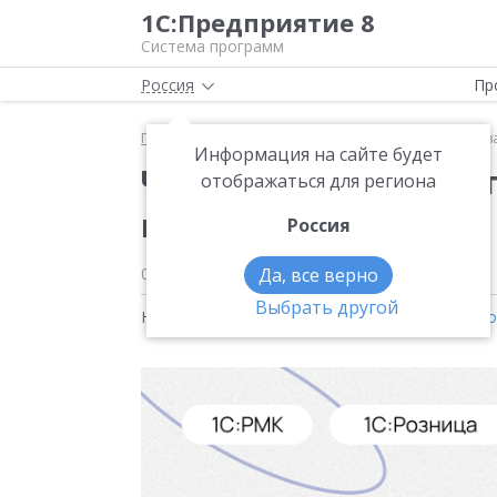
1С:Предприятие 8
Система программ
Россия
Пр
Главная
Новости
Что делать, если карточка то
Информация на сайте будет
Что делать, если кар
отображаться для региона
не редактируется?
Россия
08.06.2026
Да, все верно
Выбрать другой
Новости на тему:
1С:Управление нашей фирм