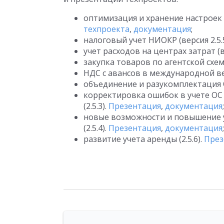
оптимизация и хранение настроек с
техпроекта
,
документация
;
налоговый учет НИОКР (версия 2.5.
учет расходов на центрах затрат (ве
закупка товаров по агентской схеме 
НДС с авансов в международной вер
объединение и разукомплектация ОС
корректировка ошибок в учете ОС
(2.5.3).
Презентация
,
документация
;
новые возможности и повышение 
(2.5.4).
Презентация
,
документация
;
развитие учета аренды (2.5.6).
През