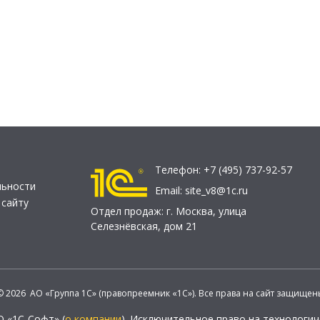
Телефон:
+7 (495) 737-92-57
льности
Email:
site_v8@1c.ru
 сайту
Отдел продаж:
г. Москва
,
улица
Селезнёвская, дом 21
© 2026 АО «Группа 1С» (правопреемник «1С»). Все права на сайт защищен
О «1С-Софт» (
о компании
). Исключительное право на технологи