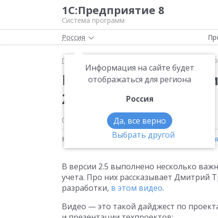
1С:Предприятие 8
Система программ
Россия
Пр
Главная
Новости
Развитие регламентированного
Информация на сайте будет
Развитие регламенти
отображаться для региона
2.5
Россия
08.07.2021
Да, все верно
Выбрать другой
Новости на тему:
1С:ERP Управление предпри
В версии 2.5 выполнено несколько ва
учета. Про них рассказывает Дмитрий 
разработки,
в этом видео
.
Видео — это такой дайджест по проект
и презентации техпроектов: