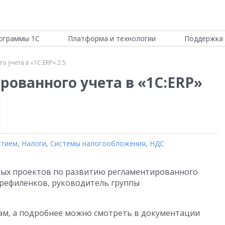
ограммы 1С
Платформа и технологии
Поддержка 
 учета в «1С:ERP» 2.5
рованного учета в «1С:ERP»
ятием
,
Налоги
,
Системы налогообложения
,
НДС
жных проектов по развитию регламентированного
Трефиленков, руководитель группы
ам, а подробнее можно смотреть в документации