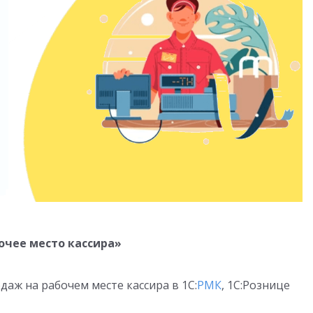
очее место кассира»
ж на рабочем месте кассира в 1С:
РМК
, 1С:Рознице