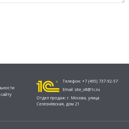
Телефон:
+7 (495) 737-92-57
льности
Email:
site_v8@1c.ru
 сайту
Отдел продаж:
г. Москва
,
улица
Селезнёвская, дом 21