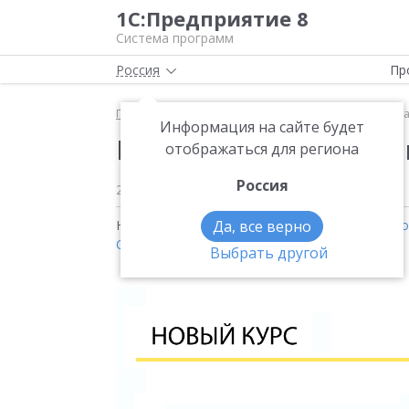
1С:Предприятие 8
Система программ
Россия
Пр
Главная
Новости
Новый курс "Рабочее место к
Информация на сайте будет
Новый курс "Рабочее 
отображаться для региона
Россия
20.02.2023
Новости на тему:
Да, все верно
1С:Управление нашей фирм
Обучение персонала
Выбрать другой