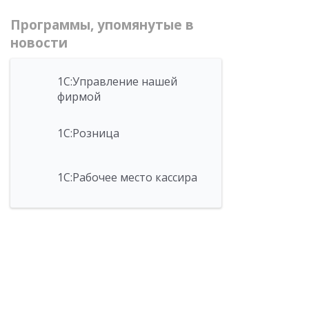
Программы, упомянутые в
новости
1С:Управление нашей
фирмой
1С:Розница
1С:Рабочее место кассира