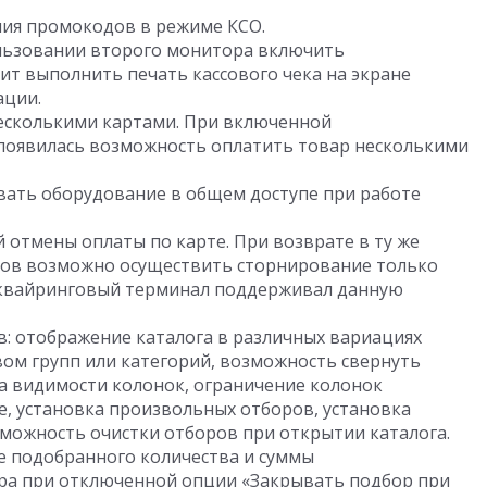
ия промокодов в режиме КСО.
льзовании второго монитора включить
ит выполнить печать кассового чека на экране
ации.
есколькими картами. При включенной
появилась возможность оплатить товар несколькими
ать оборудование в общем доступе при работе
отмены оплаты по карте. При возврате в ту же
ров возможно осуществить сторнирование только
эквайринговый терминал поддерживал данную
в: отображение каталога в различных вариациях
ом групп или категорий, возможность свернуть
ка видимости колонок, ограничение колонок
е, установка произвольных отборов, установка
можность очистки отборов при открытии каталога.
е подобранного количества и суммы
ра при отключенной опции «Закрывать подбор при