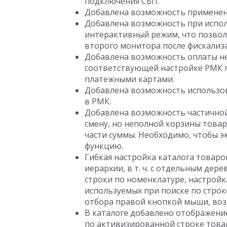
подключения СБП.
Добавлена возможность применен
Добавлена возможность при испо
интерактивный режим, что позвол
второго монитора после фискализ
Добавлена возможность оплаты н
соответствующей настройке РМК 
платежными картами.
Добавлена возможность использов
в РМК.
Добавлена возможность частичной 
смену, но неполной корзины това
части суммы. Необходимо, чтобы 
функцию.
Гибкая настройка каталога товаро
иерархии,
в т. ч.
с отдельным дерев
строки по номенклатуре, настрой
используемых при поиске по строк
отбора правой кнопкой мыши, воз
В каталоге добавлено отображени
по активизированной строке това