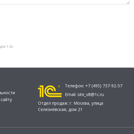
ция 1.0»
Телефон:
+7 (495) 737-92-57
льности
Email:
site_v8@1c.ru
 сайту
Отдел продаж:
г. Москва
,
улица
Селезнёвская, дом 21