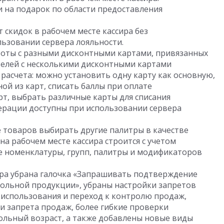
 на подарок по области предоставления
 скидок в рабочем месте кассира без
ьзовании сервера лояльности.
оты с разными дисконтными картами, привязанных
ателей с несколькими дисконтными картами
асчета: можно установить одну карту как основную,
ой из карт, списать баллы при оплате
т, выбрать различные карты для списания
перации доступны при использовании сервера
 товаров выбирать другие палитры в качестве
а рабочем месте кассира строится с учетом
е номенклатуры, групп, палитры и модификаторов
ира убрана галочка «Запрашивать подтверждение
гольной продукции», убраны настройки запретов
 использования и переход к контролю продаж,
и запрета продаж, более гибкие проверки
вольный возраст, а также добавлены новые виды