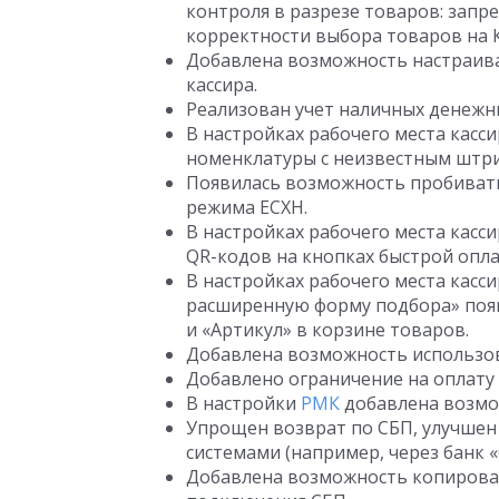
контроля в разрезе товаров: запр
корректности выбора товаров на 
Добавлена возможность настраива
кассира.
Реализован учет наличных денежны
В настройках рабочего места кас
номенклатуры с неизвестным штр
Появилась возможность пробивать
режима ЕСХН.
В настройках рабочего места кас
QR-кодов на кнопках быстрой опл
В настройках рабочего места касс
расширенную форму подбора» поя
и «Артикул» в корзине товаров.
Добавлена возможность использов
Добавлено ограничение на оплату 
В настройки
РМК
добавлена возмо
Упрощен возврат по СБП, улучше
системами (например, через банк 
Добавлена возможность копироват