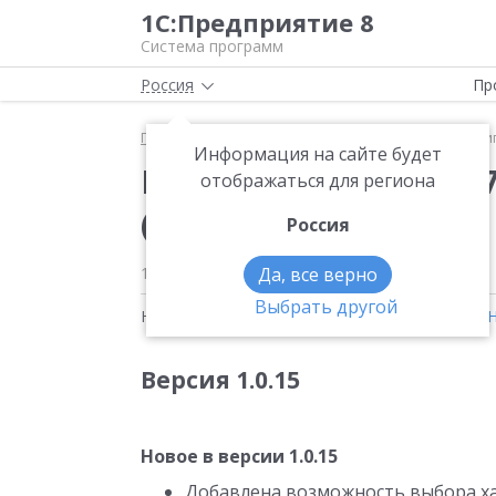
1С:Предприятие 8
Система программ
Россия
Пр
Главная
Новости
Новая версия 1.0.15.87 конфи
Информация на сайте будет
Новая версия 1.0.15.
отображаться для региона
(базовая), редакция 1
Россия
14.08.2024
Да, все верно
Выбрать другой
Новости на тему:
1С:Рабочее место кассира
,
Версия 1.0.15
Новое в версии 1.0.15
Добавлена возможность выбора ха