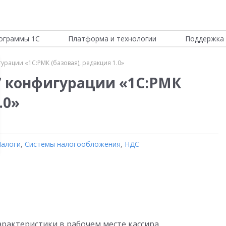
ограммы 1С
Платформа и технологии
Поддержка 
гурации «1С:РМК (базовая), редакция 1.0»
87 конфигурации «1С:РМК
.0»
Налоги
,
Системы налогообложения
,
НДС
рактеристики в рабочем месте кассира.