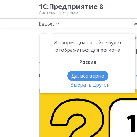
1С:Предприятие 8
Система программ
Россия
Пр
Главная
Новости
Как учесть брак в производст
Информация на сайте будет
Как учесть брак в пр
отображаться для региона
Россия
13.01.2022
Новости на тему:
Да, все верно
1С:Управление нашей фирм
Выбрать другой