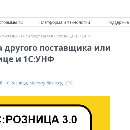
ограммы 1С
Платформа и технологии
Поддержка 
о поставщика или покупателя в 1С:Рознице и 1С:УНФ
а другого поставщика или
ице и 1С:УНФ
ой
,
1С:Розница
,
Малому бизнесу
,
ИТС