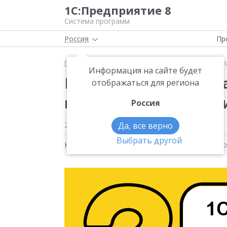
1С:Предприятие 8
Система программ
Россия
Пр
Главная
Новости
Как перенести долг на другог
Информация на сайте будет
Как перенести долг н
отображаться для региона
покупателя в 1С:Розн
Россия
22.06.2023
Да, все верно
Выбрать другой
Новости на тему:
1С:Управление нашей фирм