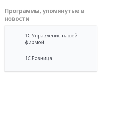
Программы, упомянутые в
новости
1С:Управление нашей
фирмой
1С:Розница