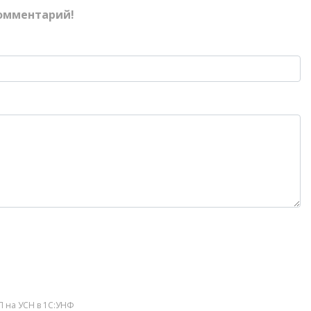
омментарий!
П на УСН в 1С:УНФ