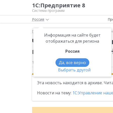
1С:Предприятие 8
Система программ
Россия
Пр
Главная
Новости
Чек-лист по формированию и 
Информация на сайте будет
Чек-лист по формиро
отображаться для региона
по НДС для ИП на УСН
Россия
14.04.2025
Да, все верно
Выбрать другой
Эта новость находится в архиве. Чи
Новости на тему:
1С:Управление наш