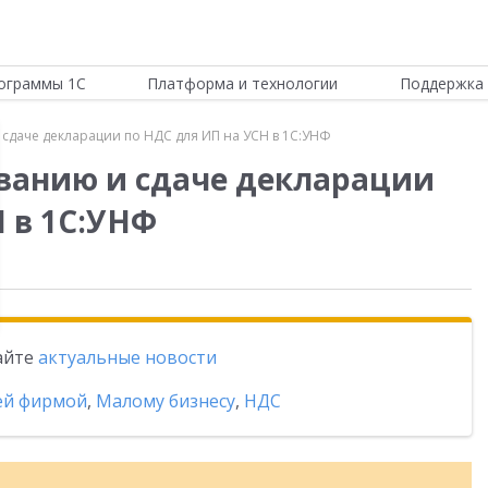
ограммы 1С
Платформа и технологии
Поддержка 
сдаче декларации по НДС для ИП на УСН в 1С:УНФ
ванию и сдаче декларации
 в 1С:УНФ
тайте
актуальные новости
ей фирмой
,
Малому бизнесу
,
НДС