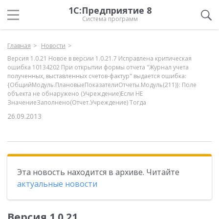
1С:Предприятие 8
Система программ
Главная
Новости
Версия 1.0.21 Новое в версии 1.0.21.7 Исправлена критическая
ошибка 10134202 При открытии формы отчета "Журнал учета
полученных, выставленных счетов-фактур" выдается ошибка:
{ОбщийМодуль.ПлановыеПоказателиОтчеты.Модуль(211)}: Поле
объекта не обнаружено (Учреждение)Если НЕ
ЗначениеЗаполнено(Отчет.Учреждение) Тогда
26.09.2013
Эта новость находится в архиве. Читайте
актуальные новости
Версия 1.0.21