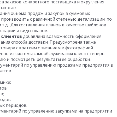
а заказов конкретного поставщика и округления
паковок.
ния объема продаж и закупок в суммовых
 производить с различной степенью детализации: по
 т.д.. Для составления планов в качестве шаблонов
енарии и виды планов.
 клиентов
добавлена возможность оформления
азания способа доставки. Предусмотрена также
товара с кратким описанием и фотографией
енно из системы самообслуживания клиент теперь
ию и посмотреть результаты ее обработки.
ументарий по управлению продажами предприятия в
четов.
мике;
тов;
в;
одов;
ых периодов.
ументарий по управлению закупками на предприятии