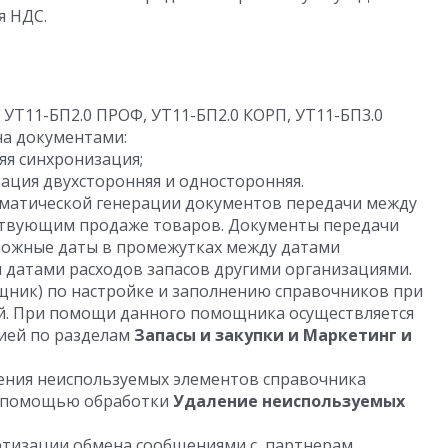
я НДС.
УТ11-БП2.0 ПРОФ, УТ11-БП2.0 КОРП, УТ11-БП3.0
а документами:
яя синхронизация;
ация двухсторонняя и односторонняя.
матической генерации документов передачи между
ствующим продаже товаров. Документы передачи
ожные даты в промежутках между датами
и датами расходов запасов другими организациями.
щник) по настройке и заполнению справочников при
й. При помощи данного помощника осуществляется
ией по разделам
Запасы и закупки и Маркетинг и
ения неиспользуемых элементов справочника
 с помощью обработки
Удаление неиспользуемых
ртизации обмена сообщениями с партнерам