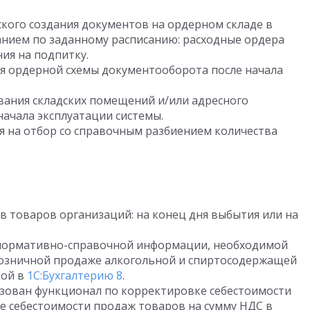
кого создания документов на ордерном складе в
анием по заданному расписанию: расходные ордера
ния на подпитку.
я ордерной схемы документооборота после начала
ания складских помещений и/или адресного
начала эксплуатации системы.
я на отбор со справочным разбиением количества
в товаров организаций: на конец дня выбытия или на
нормативно-справочной информации, необходимой
розничной продаже алкогольной и спиртосодержащей
кой в
1С:Бухгалтерию 8
.
изован функционал по корректировке себестоимости
е себестоимости продаж товаров на сумму НДС в