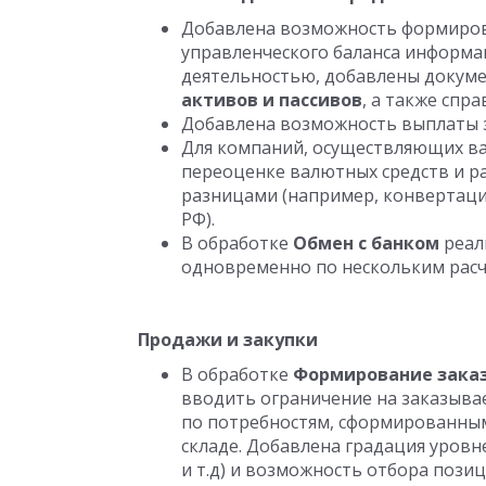
Добавлена возможность формиро
управленческого баланса информац
деятельностью, добавлены докум
активов и пассивов
, а также спр
Добавлена возможность выплаты з
Для компаний, осуществляющих в
переоценке валютных средств и р
разницами (например, конвертация
РФ).
В обработке
Обмен с банком
реал
одновременно по нескольким расч
Продажи и закупки
В обработке
Формирование заказ
вводить ограничение на заказыва
по потребностям, сформированным
складе. Добавлена градация уровней
и т.д) и возможность отбора поз