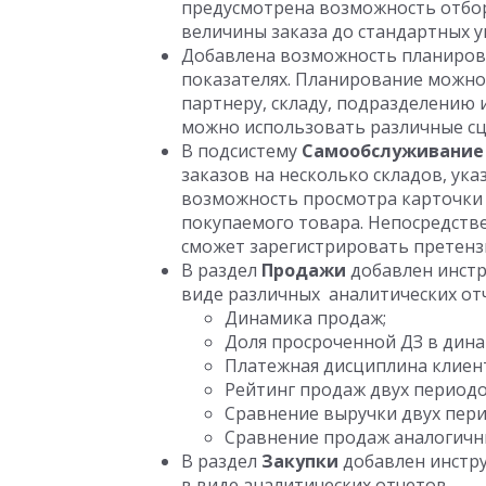
предусмотрена возможность отбор
величины заказа до стандартных у
Добавлена возможность планирова
показателях. Планирование можно
партнеру, складу, подразделению и
можно использовать различные сц
В подсистему
Самообслуживание
заказов на несколько складов, ук
возможность просмотра карточки 
покупаемого товара. Непосредств
сможет зарегистрировать претенз
В раздел
Продажи
добавлен инстр
виде различных аналитических от
Динамика продаж;
Доля просроченной ДЗ в дина
Платежная дисциплина клиен
Рейтинг продаж двух периодо
Сравнение выручки двух пери
Сравнение продаж аналогичн
В раздел
Закупки
добавлен инстр
в виде аналитических отчетов.