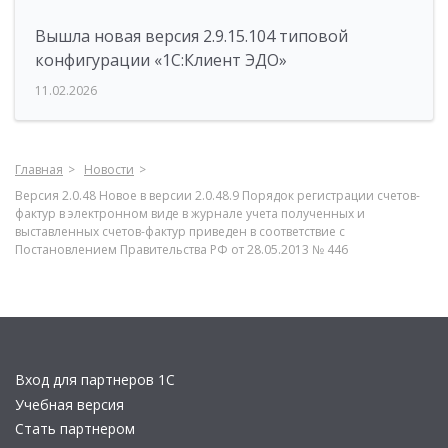
Вышла новая версия 2.9.15.104 типовой
конфигурации «1С:Клиент ЭДО»
11.02.2026
Главная
Новости
Версия 2.0.48 Новое в версии 2.0.48.9 Порядок регистрации счетов-
фактур в электронном виде в журнале учета полученных и
выставленных счетов-фактур приведен в соответствие с
Постановлением Правительства РФ от 28.05.2013 № 446
Вход для партнеров 1С
Учебная версия
Стать партнером