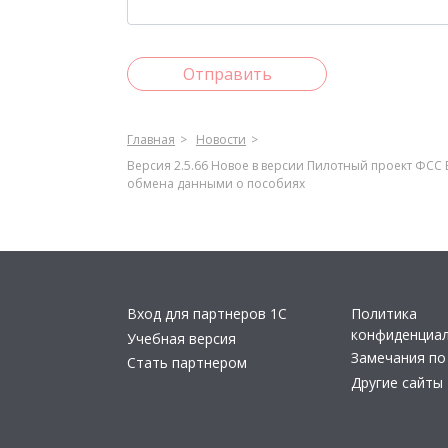
Отправить
Главная
Новости
Версия 2.5.66 Новое в версии Пилотный проект ФСС В 
обмена данными о пособиях
Вход для партнеров 1С
Политика
конфиденциа
Учебная версия
Замечания по
Стать партнером
Другие сайты