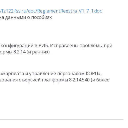
//fz122.fss.ru/doc/ReglamentReestra_V1_7_1.doc
на данными о пособиях.
конфигурации в РИБ. Исправлены проблемы при
рмы 8.2.14 (и ранних).
 «Зарплата и управление персоналом КОРП»,
ования с версией платформы 8.2.14.540 (и более