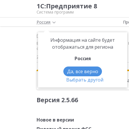
1С:Предприятие 8
Система программ
Россия
Пр
Главная
Новости
Информация на сайте будет
Версия 2.5.66 Новое в версии Пилотный проект ФСС В 
отображаться для региона
обмена данными о пособиях
23.04.2013
Россия
Да, все верно
Выбрать другой
Эта новость находится в архиве. Чи
Версия 2.5.66
Новое в версии