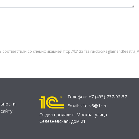
соответствии со спецификацией http://fz122.fss.ru/doc/ReglamentReestra_
Телефон:
+7 (495) 737-92-57
льности
Email:
site_v8@1c.ru
 сайту
Отдел продаж:
г. Москва
,
улица
Селезнёвская, дом 21