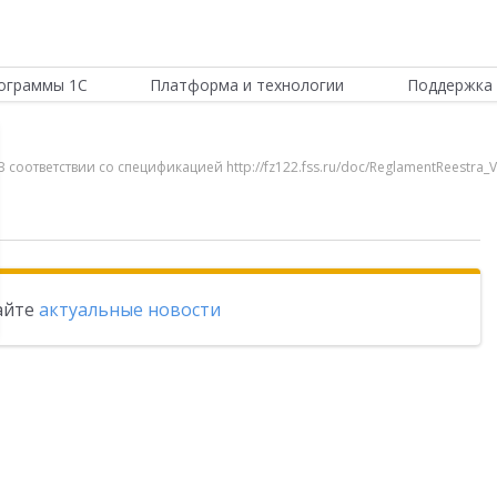
ограммы 1С
Платформа и технологии
Поддержка 
соответствии со спецификацией http://fz122.fss.ru/doc/ReglamentReestra_
тайте
актуальные новости