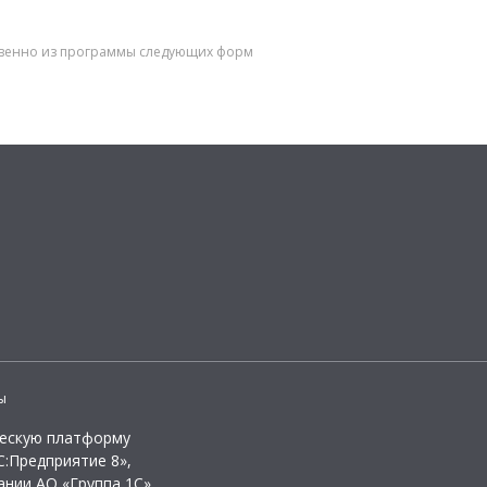
дственно из программы следующих форм
ы
ческую платформу
:Предприятие 8»,
ании АО «Группа 1С»