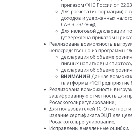
приказом ФНС России от 22.03
Для расчета (информации) о
доходов и удержанных налого
САЭ-3-23/286@);
Для налоговой декларации по
(утверждена приказом Приказ М
Реализована возможность выгрузк
непосредственно из программы с
декларация об объеме рознич
пивных напитков) и спиртос
декларация об объеме рознич
ВНИМАНИЕ!
Данная возможно
платформы «1С:Предприятие 8»
Реализована возможность выгрузк
зашифрованную отчетность для пр
Росалкогольрегулирование ;
Для пользователей 1С-Отчетности
издание сертификата ЭЦП для цел
Росалкогольрегулирование;
Исправлены выявленные ошибки.