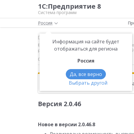
1С:Предприятие 8
Система программ
Россия
Пр
Главная
Новости
Информация на сайте будет
Версия 2.0.46 Новое в версии 2.0.46.8 Реализован
отображаться для региона
регламентированной отчетности: Декларация об об
03.04.2013
Россия
Да, все верно
Выбрать другой
Эта новость находится в архиве. Чи
Версия 2.0.46
Новое в версии 2.0.46.8