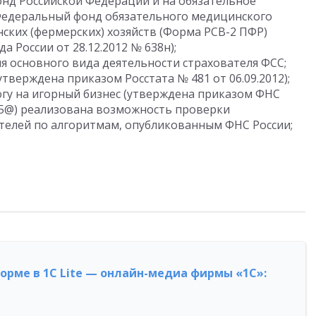
нд Российской Федерации и на обязательное
Федеральный фонд обязательного медицинского
нских (фермерских) хозяйств (Форма РСВ-2 ПФР)
 России от 28.12.2012 № 638н);
 основного вида деятельности страхователя ФСС;
тверждена приказом Росстата № 481 от 06.09.2012);
огу на игорный бизнес (утверждена приказом ФНС
985@) реализована возможность проверки
елей по алгоритмам, опубликованным ФНС России;
форме в 1С Lite — онлайн-медиа фирмы «1С»: