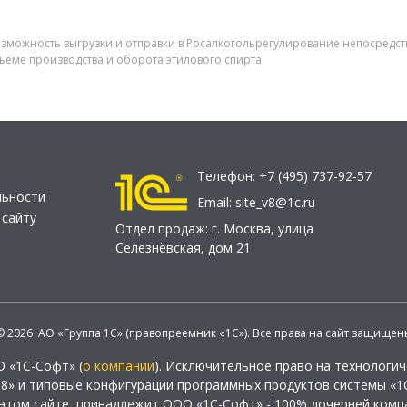
а возможность выгрузки и отправки в Росалкогольрегулирование непосре
ъеме производства и оборота этилового спирта
Телефон:
+7 (495) 737-92-57
льности
Email:
site_v8@1c.ru
 сайту
Отдел продаж:
г. Москва
,
улица
Селезнёвская, дом 21
© 2026 АО «Группа 1С» (правопреемник «1С»). Все права на сайт защищен
О «1С-Софт» (
о компании
). Исключительное право на технологи
 8» и типовые конфигурации программных продуктов системы «1С
этом сайте, принадлежит ООО «1С-Софт» - 100% дочерней комп