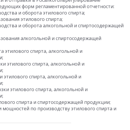
и и отправки в Росалкогольрегулирование
ледующих форм регламентированной отчетности:
одства и оборота этилового спирта;
зования этилового спирта;
водства и оборота алкогольной и спиртосодержащей
ьзования алкогольной и спиртосодержащей
а этилового спирта, алкогольной и
и;
ки этилового спирта, алкогольной и
и;
и этилового спирта, алкогольной и
и;
зки этилового спирта, алкогольной и
и;
лового спирта и спиртосодержащей продукции;
 мощностей по производству этилового спирта и