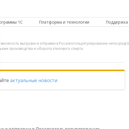
ограммы 1С
Платформа и технологии
Поддержка 
а возможность выгрузки и отправки в Росалкогольрегулирование непосре
ъеме производства и оборота этилового спирта
тайте
актуальные новости