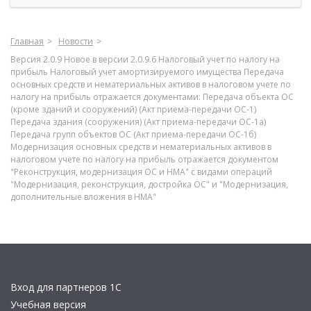
Главная
Новости
Версия 2.0.9 Новое в версии 2.0.9.6 Налоговый учет по налогу на
прибыль Налоговый учет амортизируемого имущества Передача
основных средств и нематериальных активов в налоговом учете по
налогу на прибыль отражается документами: Передача объекта ОС
(кроме зданий и сооружений) (Акт приема-передачи ОС-1)
Передача здания (сооружения) (Акт приема-передачи ОС-1а)
Передача групп объектов ОС (Акт приема-передачи ОС-1б)
Модернизация основных средств и нематериальных активов в
налоговом учете по налогу на прибыль отражается документом
"Реконструкция, модернизация ОС и НМА" с видами операций
"Модернизация, реконструкция, достройка ОС" и "Модернизация,
дополнительные вложения в НМА"
Вход для партнеров 1С
Учебная версия