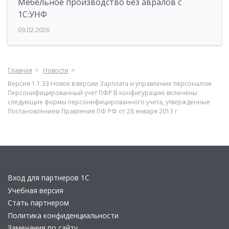
Мебельное производство без авралов с
1С:УНФ
09.02.2026
Главная
Новости
Версия 1.1.33 Новое в версии Зарплата и управление персоналом
Персонифицированный учет ПФР В конфигурацию включены
следующие формы персонифицированного учета, утвержденные
Постановлением Правления ПФ РФ от 28 января 2013 г
Вход для партнеров 1С
Учебная версия
Стать партнером
Политика конфиденциальности
Замечания по сайту