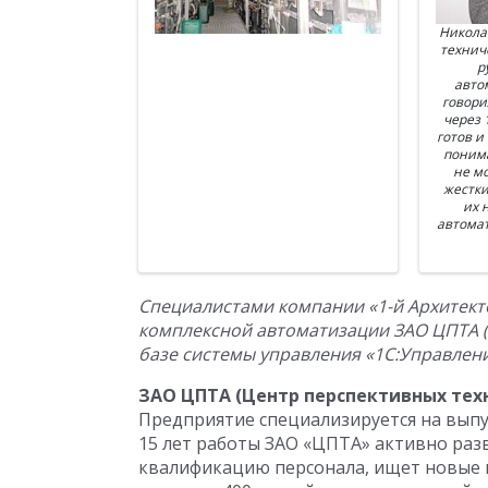
Никола
технич
р
авто
говори
через 
готов и
понима
не мо
жестки
их 
автомат
Специалистами компании «1-й Архитект
комплексной автоматизации ЗАО ЦПТА (
базе системы управления «1С:Управлен
ЗАО ЦПТА (Центр перспективных тех
Предприятие специализируется на выпу
15 лет работы ЗАО «ЦПТА» активно ра
квалификацию персонала, ищет новые 