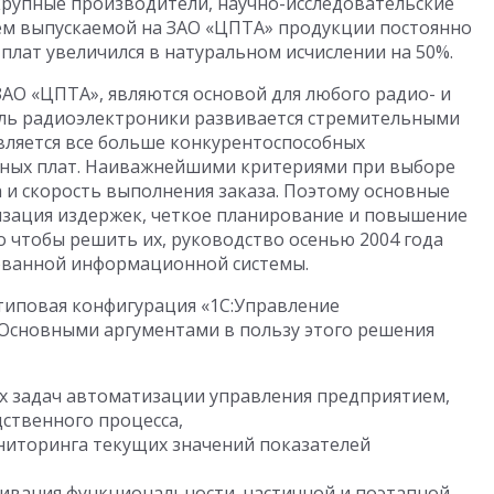
 крупные производители, научно-исследовательские
ем выпускаемой на ЗАО «ЦПТА» продукции постоянно
 плат увеличился в натуральном исчислении на 50%.
АО «ЦПТА», являются основой для любого радио- и
сль радиоэлектроники развивается стремительными
вляется все больше конкурентоспособных
тных плат. Наиважнейшими критериями при выборе
 и скорость выполнения заказа. Поэтому основные
изация издержек, четкое планирование и повышение
о чтобы решить их, руководство осенью 2004 года
ованной информационной системы.
типовая конфигурация «1С:Управление
 Основными аргументами в пользу этого решения
х задач автоматизации управления предприятием,
ственного процесса,
ниторинга текущих значений показателей
ивания функциональности, частичной и поэтапной