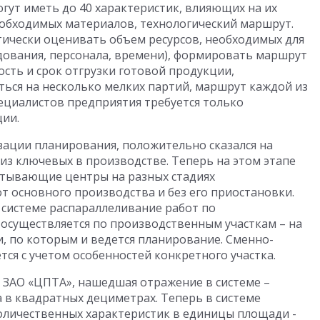
гут иметь до 40 характеристик, влияющих на их
необходимых материалов, технологический маршрут.
ически оценивать объем ресурсов, необходимых для
дования, персонала, времени), формировать маршрут
сть и срок отгрузки готовой продукции,
ться на несколько мелких партий, маршрут каждой из
пециалистов предприятия требуется только
ции.
зации планирования, положительно сказался на
 из ключевых в производстве. Теперь на этом этапе
атывающие центры на разных стадиях
т основного производства и без его приостановки.
 системе распараллеливание работ по
осуществляется по производственным участкам – на
, по которым и ведется планирование. Сменно-
тся с учетом особенностей конкретного участка.
 ЗАО «ЦПТА», нашедшая отражение в системе –
а в квадратных дециметрах. Теперь в системе
оличественных характеристик в единицы площади -