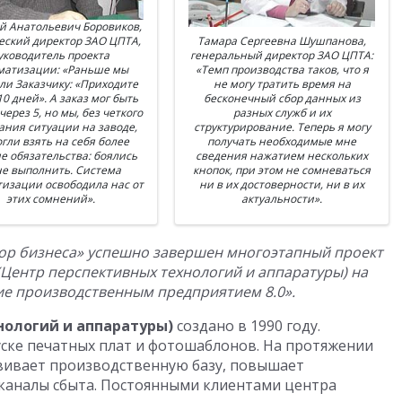
й Анатольевич Боровиков,
еский директор ЗАО ЦПТА,
Тамара Сергеевна Шушпанова,
уководитель проекта
генеральный директор ЗАО ЦПТА:
матизации: «Раньше мы
«Темп производства таков, что я
ли Заказчику: «Приходите
не могу тратить время на
10 дней». А заказ мог быть
бесконечный сбор данных из
 через 5, но мы, без четкого
разных служб и их
ния ситуации на заводе,
структурирование. Теперь я могу
гли взять на себя более
получать необходимые мне
е обязательства: боялись
сведения нажатием нескольких
не выполнить. Система
кнопок, при этом не сомневаться
изации освободила нас от
ни в их достоверности, ни в их
этих сомнений».
актуальности».
ор бизнеса» успешно завершен многоэтапный проект
Центр перспективных технологий и аппаратуры) на
ие производственным предприятием 8.0».
нологий и аппаратуры)
создано в 1990 году.
ске печатных плат и фотошаблонов. На протяжении
звивает производственную базу, повышает
каналы сбыта. Постоянными клиентами центра