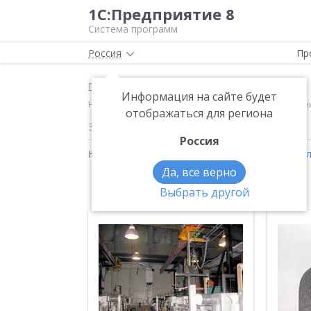
1С:Предприятие 8
Система программ
Россия
Пр
Главная
Новости
Информация на сайте будет
Николай Анатольевич Боровиков, технический дирек
отображаться для региона
30.11.2005
Россия
Новости на тему:
Отчеты о внедрении
,
Управл
Да, все верно
Выбрать другой