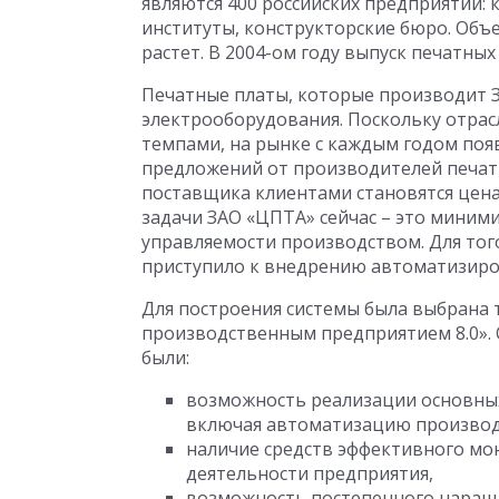
являются 400 российских предприятий:
институты, конструкторские бюро. Объ
растет. В 2004-ом году выпуск печатных
Печатные платы, которые производит З
электрооборудования. Поскольку отра
темпами, на рынке с каждым годом поя
предложений от производителей печа
поставщика клиентами становятся цена
задачи ЗАО «ЦПТА» сейчас – это миним
управляемости производством. Для тог
приступило к внедрению автоматизир
Для построения системы была выбрана 
производственным предприятием 8.0».
были:
возможность реализации основны
включая автоматизацию производ
наличие средств эффективного мо
деятельности предприятия,
возможность постепенного наращ