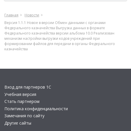
Главная
Новости
Версия 1.1.1 Новое в версии Обмен данными с органами
Федерального казначейства Выгрузка данных в формате
Федерального казначейства версии альбома 10.0 Реализован
механизм настройки выгрузки кодов учреждений при
формировании файлов для передачи в органы Федерального
казначейства
Вход для партнеров 1С
Учебная версия
Стать партнером
Политика конфиденциальности
Замечания по сайту
Другие сайты