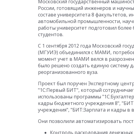
Московский государственный машиност
России, готовящий инженеров и научны
составе университета 8 факультетов, 
автомобильной промышленности, научно
работы университет подготовил более 6
студентов.
С 1 сентября 2012 года Московский го
(МГУИЭ) объединился с МАМИ, потребова
момент учет в МАМИ велся в разрозненн
было решено создать единую систему 
реорганизованного вуза.
Проект был поручен Экспертному центр
"1С:Первый БИТ", который сотрудничает
использованы программы "1С:Бухгалтери
кадры бюджетного учреждения 8", "БИТ
учреждения", "БИТ:Зарплата и кадры в в
Они позволили автоматизировать пост
Контроль расходования денежных 