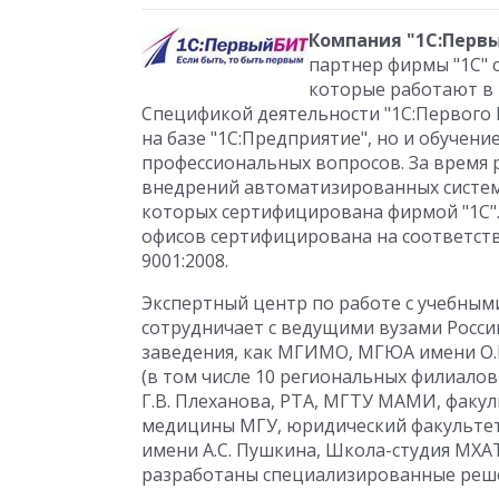
Компания "1С:Первы
партнер фирмы "1С" с
которые работают в т
Спецификой деятельности "1С:Первого 
на базе "1С:Предприятие", но и обучени
профессиональных вопросов. За время 
внедрений автоматизированных систем.
которых сертифицирована фирмой "1С".
офисов сертифицирована на соответств
9001:2008.
Экспертный центр по работе с учебным
сотрудничает с ведущими вузами России
заведения, как МГИМО, МГЮА имени О.Е
(в том числе 10 региональных филиалов
Г.В. Плеханова, РТА, МГТУ МАМИ, факу
медицины МГУ, юридический факультет
имени А.С. Пушкина, Школа-студия МХАТ
разработаны специализированные реш