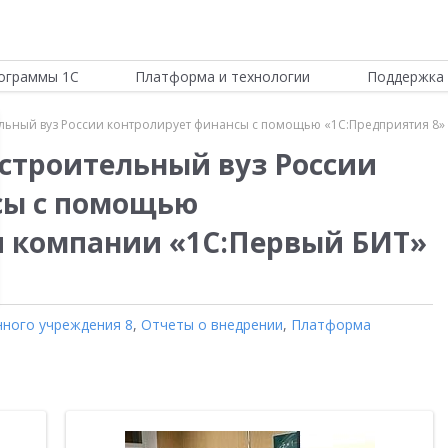
ограммы 1С
Платформа и технологии
Поддержка 
ный вуз России контролирует финансы с помощью «1С:Предприятия 8» 
троительный вуз России
сы с помощью
и компании «1С:Первый БИТ»
нного учреждения 8
,
Отчеты о внедрении
,
Платформа