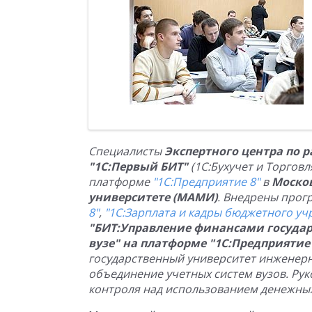
Специалисты
Экспертного центра по 
"1С:Первый БИТ"
(1С:Бухучет и Торгов
платформе
"1С:Предприятие 8"
в
Моско
университете (МАМИ)
. Внедрены про
8"
,
"1С:Зарплата и кадры бюджетного уч
"БИТ:Управление финансами государ
вузе" на платформе "1С:Предприятие 
государственный университет инженерно
объединение учетных систем вузов. Ру
контроля над использованием денежных