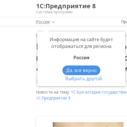
1С:Предприятие 8
Система программ
Россия
Пр
Главная
Новости
Крупнейший машиностроитель
Информация на сайте будет
Крупнейший машинос
отображаться для региона
контролирует финан
Россия
«1С:Предприятия 8» 
Да, все верно
Выбрать другой
23.01.2013
Новости на тему:
1С:Бухгалтерия государстве
1С:Предприятие 8