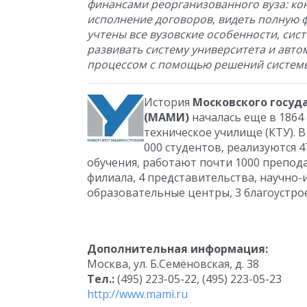
финансами реорганизованного вуза: ко
исполнение договоров, видеть полную 
учтены все вузовские особенности, сис
развивать систему университета и авт
процессом с помощью решений системы 
История
Московского госуд
(МАМИ)
началась еще в 1864
техническое училище (КТУ). 
000 студентов, реализуются
обучения, работают почти 1000 препода
филиала, 4 представительства, научно-
образовательные центры, 3 благоустр
Дополнительная информация:
Москва, ул. Б.Семёновская, д. 38
Тел.:
(495) 223-05-22, (495) 223-05-23
http://www.mami.ru