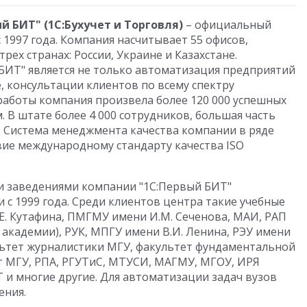
й БИТ" (1С:Бухучет и Торговля)
– официальный
 1997 года. Компания насчитывает 55 офисов,
рех странах: России, Украине и Казахстане.
БИТ" является не только автоматизация предприятий
е, консультации клиентов по всему спектру
работы компания произвела более 120 000 успешных
 В штате более 4 000 сотрудников, большая часть
 Система менеджмента качества компании в ряде
ие международному стандарту качества ISO
и заведениями компании "1С:Первый БИТ"
 с 1999 года. Среди клиентов центра такие учебные
. Кутафина, ПМГМУ имени И.М. Сеченова, МАИ, РАП
 академии), РУК, МПГУ имени В.И. Ленина, РЭУ имени
льтет журналистики МГУ, факультет фундаментальной
 МГУ, РПА, РГУТиС, МТУСИ, МАГМУ, МГОУ, ИРЯ
 и многие другие. Для автоматизации задач вузов
ения.