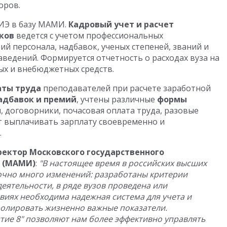
воров.
ИЭ в базу МАМИ.
Кадровый учет и расчет
ков
ведется с учетом профессиональных
ий персонала, надбавок, ученых степеней, званий и
ведений. Формируется отчетность о расходах вуза на
ых и внебюджетных средств.
аты труда
преподавателей при расчете заработной
адбавок и премий
, учтены различные
формы
, договорники, почасовая оплата труда, разовые
ет выплачивать зарплату своевременно и
.
ектор Московского государственного
 (МАМИ)
:
"В настоящее время в российских высших
очно много изменений: разработаны критерии
деятельности, в ряде вузов проведена или
овиях необходима надежная система для учета и
ролировать жизненно важные показатели.
ие 8" позволяют нам более эффективно управлять