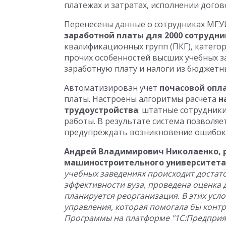
платежах и затратах, исполнении дого
Перенесены данные о сотрудниках МГУ
заработной платы для 2000 сотрудни
квалификационных групп (ПКГ), категор
прочих особенностей высших учебных за
заработную плату и налоги из бюджетн
Автоматизирован учет
почасовой опл
платы. Настроены алгоритмы расчета
н
трудоустройства
: штатные сотрудники
работы. В результате система позволя
предупреждать возникновение ошибок
Андрей Владимирович Николаенко, р
машиностроительного университета
учебных заведениях происходит достат
эффективности вуза, проведена оценка 
планируется реорганизация. В этих усл
управления, которая помогала бы конт
Программы на платформе "1С:Предприят