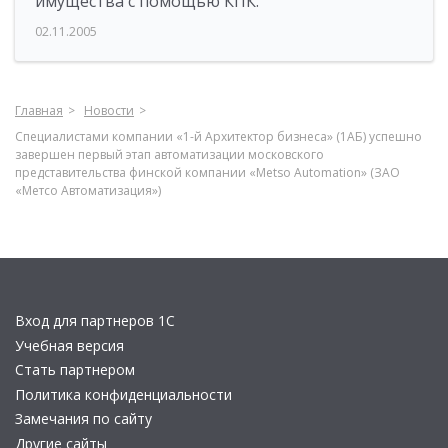
имущества с помощью КПК.
02.11.2005
Главная
Новости
Специалистами компании «1-й Архитектор бизнеса» (1АБ) успешно
завершен первый этап автоматизации московского
представительства финской компании «Metso Automation» (ЗАО
«Метсо Автоматизация»)
Вход для партнеров 1С
Учебная версия
Стать партнером
Политика конфиденциальности
Замечания по сайту
Другие сайты