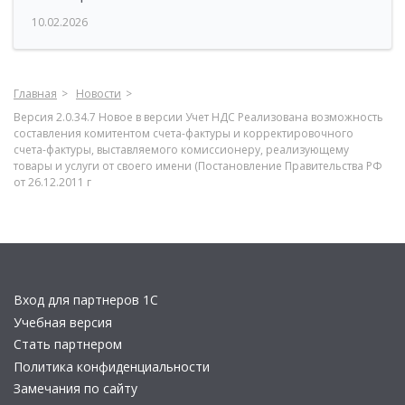
10.02.2026
Главная
Новости
Версия 2.0.34.7 Новое в версии Учет НДС Реализована возможность
составления комитентом счета-фактуры и корректировочного
счета-фактуры, выставляемого комиссионеру, реализующему
товары и услуги от своего имени (Постановление Правительства РФ
от 26.12.2011 г
Вход для партнеров 1С
Учебная версия
Стать партнером
Политика конфиденциальности
Замечания по сайту