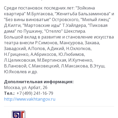
Среди постановок последних лет: "Зойкина
квартира" М.Булгакова, "Женитьба Бальзаминова" и
"Без вины виноватые" Островского, "Милый лжец"
Д.Килти, "Мартовские иды" Т.Уайлдера, "Пиковая
дама" по Пушкину, "Отелло" Шекспира.
Большой вклад в развитие и становление искусства
театра внесли Р.Симонов, Мансурова, Захава,
Завадский, А.Попов, А.Дикий, Н.Охлопков,
Н.Гриценко, А.Абрикосов, Ю.Любимов,
Л.Целиковская, М.Вертинская, И.Купченко,
В.Лановой, С.Маковецкий, Л.Максакова, В.Этуш,
Ю.Яковлев и др.
Дополнительная информация:
Москва, ул. Арбат, 26
Тел.:
+7 (499) 241-16-79
http://www.vakhtangov.ru