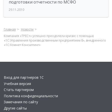
подготовки отчетности по МСФО
29.11.2010
Главная
Новости
Компания «ТРЕС+» успешно преодолела кризис с помощью
«1С:Управления производственным предприятием 8», внедренного
«1С:Хомнет Консалтинг»
Вход для партнеров 1С
Учебная версия
Стать партнером
Политика конфиденциальности
Замечания по сайту
Другие сайты