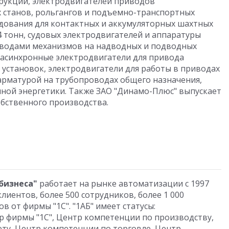
трукций, электродвигателей приводов
х станов, рольгангов и подъемно-транспортных
дования для контактных и аккумуляторных шахтных
4 тонн, судовых электродвигателей и аппаратуры
иводами механизмов на надводных и подводных
ы асинхронные электродвигатели для привода
установок, электродвигатели для работы в приводах
арматурой на трубопроводах общего назначения,
ной энергетики. Также ЗАО "Динамо-Плюс" выпускает
бственного производства.
бизнеса"
работает на рынке автоматизации с 1997
клиентов, более 500 сотрудников, более 1 000
 от фирмы "1С". "1АБ" имеет статусы:
ер фирмы "1С", Центр компетенции по производству,
ту, Центр компетенции по торговле, Центр