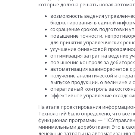
которые должна решать новая автомат
возможность ведения управленческ
бюджетирования в единой информ
сокращение сроков подготовки упр
повышение точности, непротивор
для принятия управленческих реше
улучшение финансовой прозрачнос
оптимизация затрат на ведение уч
повышение контроля за дебиторск
автоматизация взаиморасчетов с 
получение аналитической и опера
выпуске продукции, о величине и 
оперативный контроль за состоян
эффективное управление складски
На этапе проектирования информацио
Технологий было определено, что все 
функционал программы — "1С:Управлен
минимальными доработками. Это в сво
денежные затраты на автоматизацию п