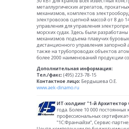
30 кВт для кранов всех известных конс
металлургических агрегатов, прокатны
механизмов, комплектов электрообору
электровозов сцепной массой от 8 до 1
управления для управления электропр
морских судах. Здесь были разработан
механизмов подъема плавучих буровых 
дистанционного управления запорной 
также на трубопроводах объектов атом
более 2000 наименований продукции со
Дополнительная информация:
Тел./факс:
(495) 223-78-15
Контактное лицо:
Бердышева О.Е.
www.aek-dinamo.ru
ИТ-холдинг "1-й Архитектор 
года. Более 10 000 постоянных 
профессиональных сертификатов
"1С:Франчайзи", Сервис-партн
Центр компетенции по бюджетному уче