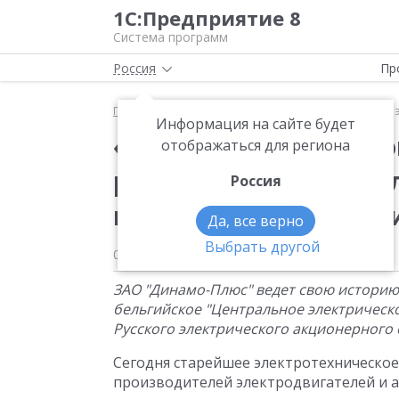
1С:Предприятие 8
Система программ
Россия
Пр
Главная
Новости
«1С:Предприятие» повышает 
Информация на сайте будет
«1С:Предприятие» п
отображаться для региона
работы старейшего э
Россия
предприятия ЗАО «Д
Да, все верно
Выбрать другой
06.07.2009
ЗАО "Динамо-Плюс" ведет свою историю
бельгийское "Центральное электрическо
Русского электрического акционерного 
Сегодня старейшее электротехническое
производителей электродвигателей и а