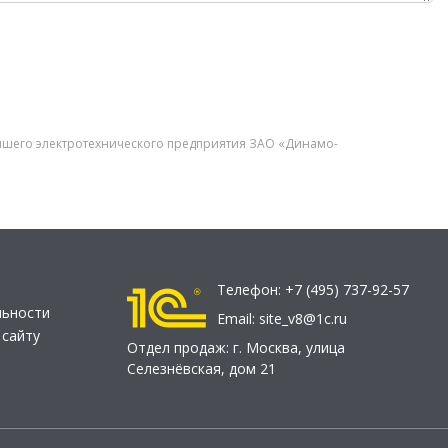
йшего электротехнического предприятия ЗАО «Динамо-
Телефон:
+7 (495) 737-92-57
льности
Email:
site_v8@1c.ru
 сайту
Отдел продаж:
г. Москва
,
улица
Селезнёвская, дом 21