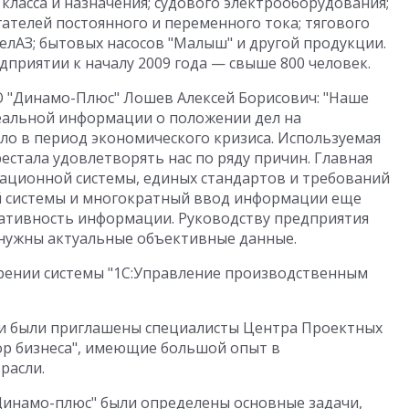
класса и назначения; судового электрооборудования;
ателей постоянного и переменного тока; тягового
елАЗ; бытовых насосов "Малыш" и другой продукции.
приятии к началу 2009 года — свыше 800 человек.
О "Динамо-Плюс" Лошев Алексей Борисович: "Наше
еальной информации о положении дел на
ало в период экономического кризиса. Используемая
естала удовлетворять нас по ряду причин. Главная
ационной системы, единых стандартов и требований
ой системы и многократный ввод информации еще
ативность информации. Руководству предприятия
 нужны актуальные объективные данные.
рении системы "1С:Управление производственным
и были приглашены специалисты Центра Проектных
ор бизнеса", имеющие большой опыт в
расли.
Динамо-плюс" были определены основные задачи,