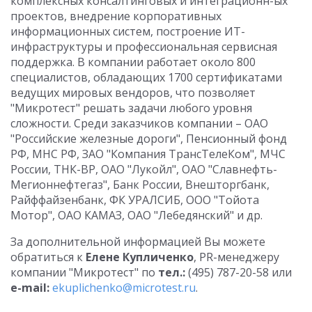
комплексных консалтинговых и интеграционн-ых
проектов, внедрение корпоративных
информационных систем, построение ИТ-
инфраструктуры и профессиональная сервисная
поддержка. В компании работает около 800
специалистов, обладающих 1700 сертификатами
ведущих мировых вендоров, что позволяет
"Микротест" решать задачи любого уровня
сложности. Среди заказчиков компании – ОАО
"Российские железные дороги", Пенсионный фонд
РФ, МНС РФ, ЗАО "Компания ТрансТелеКом", МЧС
России, ТНК-ВР, ОАО "Лукойл", ОАО "Славнефть-
Мегионнефтегаз", Банк России, Внешторгбанк,
Райффайзенбанк, ФК УРАЛСИБ, ООО "Тойота
Мотор", ОАО КАМАЗ, ОАО "Лебедянский" и др.
За дополнительной информацией Вы можете
обратиться к
Елене Купличенко
, PR-менеджеру
компании "Микротест" по
тел.:
(495) 787-20-58 или
e-mail:
ekuplichenko@microtest.ru
.