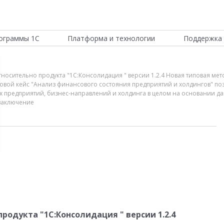
ограммы 1С
Платформа и технологии
Поддержка 
тносительно продукта "1С:Консолидация " версии 1.2.4 Новая типовая ме
овой кейс "Анализ финансового состояния предприятий и холдингов" по
х предприятий, бизнес-направлений и холдинга в целом на основании д
 заключение
одукта "1С:Консолидация " версии 1.2.4