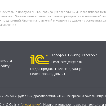
тносительно продукта "1С:Консолидация " версии 1.2.4 Новая типовая ме
овой кейс "Анализ финансового состояния предприятий и холдингов" по
х предприятий, бизнес-направлений и холдинга в целом на основании д
 заключение
Телефон:
+7 (495) 737-92-57
льности
Email:
site_v8@1c.ru
 сайту
Отдел продаж:
г. Москва
,
улица
Селезнёвская, дом 21
© 2026 АО «Группа 1С» (правопреемник «1С»). Все права на сайт защищен
О «1С-Софт» (
о компании
). Исключительное право на технологи