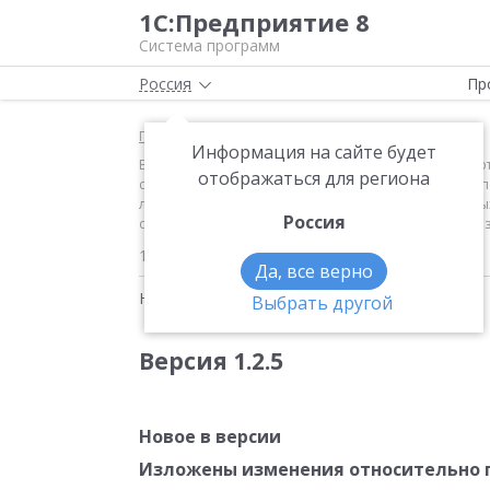
1С:Предприятие 8
Система программ
Россия
Пр
Главная
Новости
Информация на сайте будет
Версия 1.2.5 Новое в версии Изложены изменения о
отображаться для региона
состояния отдельных предприятий и холдингов" Тип
ликвидности, устойчивости, прибыльности отдельны
Россия
отчетности и выдать по ее результатам развернутое
11.12.2008
Да, все верно
Новости на тему:
Обновление 1С
Выбрать другой
Версия 1.2.5
Новое в версии
Изложены изменения относительно пр