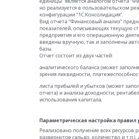
единицы" является аналогом отчета "
но реализуется в пользовательском ре
конфигурации "1С:Консолидация".
Вид отчета "Финансовый анализ" предн
показателей, описывающих текущую ст
предприятия и его операционную деяте
введены вручную, так и заполнены ав
базы.
Отчет состоит из двух частей:
аналитического баланса (может заполня
зрения ликвидности, платежеспособнос
листа прибылей и убытков (может запо
отчета) и анализа доходности, рентабе
использования капитала.
Параметрическая настройка правил 
Реализовано получение всех ресурсов р
развернутое сальдо, количество и т.п.)