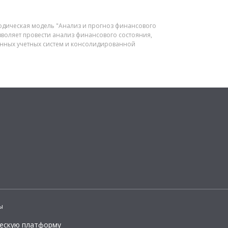
тодическая модель "Анализ и прогноз финансового
зволяет провести анализ финансового состояния,
анных учетных систем и консолидированной
ы
ческую платформу