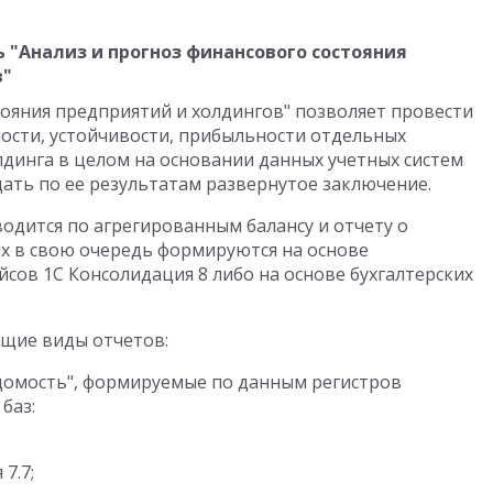
 "Анализ и прогноз финансового состояния
в"
тояния предприятий и холдингов" позволяет провести
ности, устойчивости, прибыльности отдельных
лдинга в целом на основании данных учетных систем
ать по ее результатам развернутое заключение.
одится по агрегированным балансу и отчету о
ых в свою очередь формируются на основе
сов 1С Консолидация 8 либо на основе бухгалтерских
щие виды отчетов:
домость", формируемые по данным регистров
баз:
7.7;