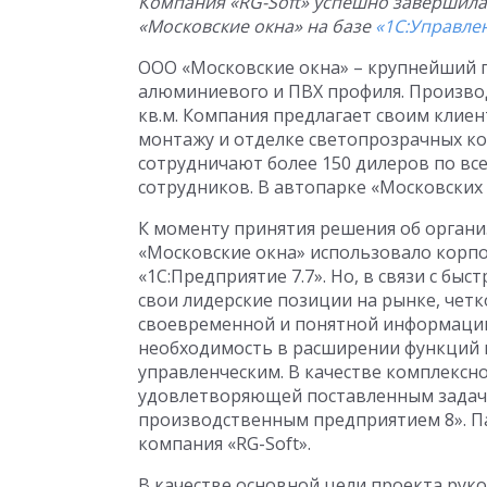
Компания «RG-Soft» успешно завершил
«Московские окна» на базе
«1С:Управле
ООО «Московские окна» – крупнейший 
алюминиевого и ПВХ профиля. Произво
кв.м. Компания предлагает своим клиен
монтажу и отделке светопрозрачных ко
сотрудничают более 150 дилеров по все
сотрудников. В автопарке «Московских 
К моменту принятия решения об орган
«Московские окна» использовало корп
«1С:Предприятие 7.7». Но, в связи с бы
свои лидерские позиции на рынке, четк
своевременной и понятной информации 
необходимость в расширении функций 
управленческим. В качестве комплекс
удовлетворяющей поставленным задача
производственным предприятием 8». Па
компания «RG-Soft».
В качестве основной цели проекта рук