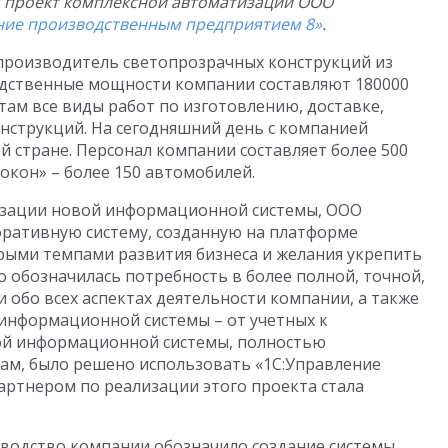
а проект комплексной автоматизации ООО
ние производственным предприятием 8»
.
производитель светопрозрачных конструкций из
дственные мощности компании составляют 180000
там все виды работ по изготовлению, доставке,
нструкций. На сегодняшний день с компанией
й стране. Персонал компании составляет более 500
окон» – более 150 автомобилей.
изации новой информационной системы, ООО
оративную систему, созданную на платформе
стрыми темпами развития бизнеса и желания укрепить
о обозначилась потребность в более полной, точной,
обо всех аспектах деятельности компании, а также
информационной системы – от учетных к
ной информационной системы, полностью
м, было решено использовать «1С:Управление
ртнером по реализации этого проекта стала
оводство компании обозначило создание системы