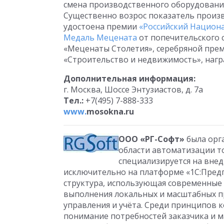
смена производственного оборудовани
Существенно возрос показатель произв
удостоена премии
«Российский Национ
Медаль Мецената
от попечительского 
«Меценаты Столетия», серебряной преми
«Строительство и недвижимость», нагр
Дополнительная информация:
г. Москва, Шоссе Энтузиастов, д. 7а
Тел.:
+7(495) 7-888-333
www.
mosokna
.ru
ООО «РГ-Софт»
была орга
области автоматизации т
специализируется на вне
исключительно на платформе «1С:Предпр
структура, использующая современные
выполнения локальных и масштабных п
управления и учёта. Среди принципов 
понимание потребностей заказчика и м