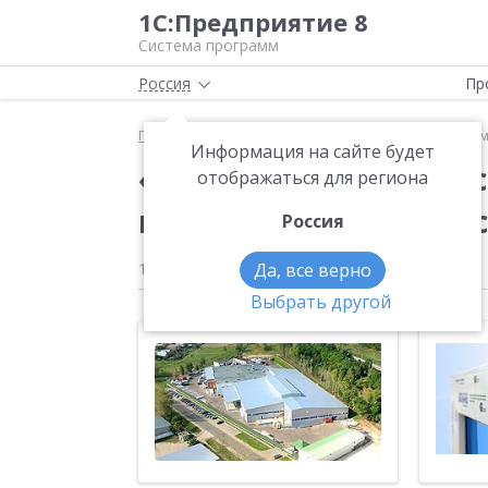
1С:Предприятие 8
Система программ
Россия
Пр
Главная
Новости
«1С:Предприятие 8» создает 
Информация на сайте будет
«1С:Предприятие 8» 
отображаться для региона
в компании «Московс
Россия
14.03.2008
Да, все верно
Выбрать другой