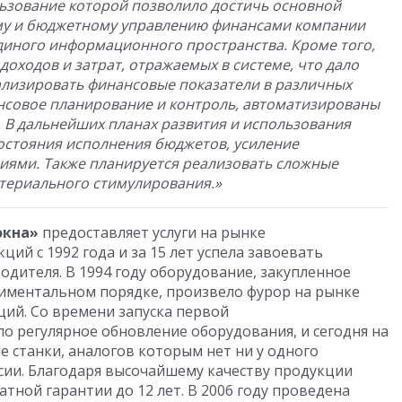
ьзование которой позволило достичь основной
ому и бюджетному управлению финансами компании
единого информационного пространства. Кроме того,
оходов и затрат, отражаемых в системе, что дало
лизировать финансовые показатели в различных
нсовое планирование и контроль, автоматизированы
 В дальнейших планах развития и использования
остояния исполнения бюджетов, усиление
иями. Также планируется реализовать сложные
териального стимулирования.»
окна»
предоставляет услуги на рынке
ий с 1992 года и за 15 лет успела завоевать
ителя. В 1994 году оборудование, закупленное
иментальном порядке, произвело фурор на рынке
ий. Со времени запуска первой
 регулярное обновление оборудования, и сегодня на
 станки, аналогов которым нет ни у одного
сии. Благодаря высочайшему качеству продукции
атной гарантии до 12 лет. В 2006 году проведена