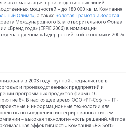
я и автоматизация производственных линий.
одственных мощностей – до 180 000 кв. м. Компания
альный Олимп»
, а также
Золотая Грамота и Золотая
совета Международного Благотворительного Фонда
и «Брэнд года» (EFFIE 2006) в номинации
аждена орденом «Лидер российской экономики 2007».
низована в 2003 году группой специалистов в
орговых и производственных предприятий и
дрении программных продуктов фирмы 1С
иятие 8». В настоящее время ООО «РГ-Софт» – IT-
 проектные и информационные технологии для
роектов по внедрению интегрированных систем
компании – высокая технологичность решений, чёткое
аксимальная эффективность. Компания «RG-Soft»